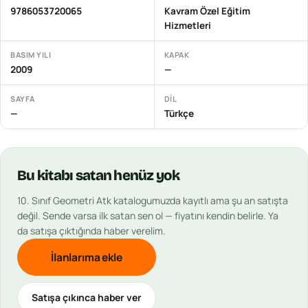
9786053720065
Kavram Özel Eğitim
Hizmetleri
BASIM YILI
KAPAK
2009
—
SAYFA
DIL
—
Türkçe
Bu
kitabı
satan henüz yok
10. Sınıf Geometri Atk
katalogumuzda kayıtlı ama şu an satışta
değil. Sende varsa ilk satan sen ol — fiyatını kendin belirle. Ya
da satışa çıktığında haber verelim.
İlanlarıma ekle
Satışa çıkınca haber ver