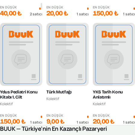
EN DÜŞÜK
EN DÜŞÜK
EN DÜŞÜK
40,00 ₺
20,00 ₺
150,00 ₺
2
satıcı
1
satıcı
1
satıcı
Ydus Pediatri Konu
Türk Mutfağı
YKS Tarih Konu
Kitabı 1. Cilt
Anlatımlı
Kolektif
Kolektif
Kolektif
EN DÜŞÜK
EN DÜŞÜK
EN DÜŞÜK
150,00 ₺
9,00 ₺
20,00 ₺
1
satıcı
1
satıcı
1
satıcı
BUUK — Türkiye'nin En Kazançlı Pazaryeri