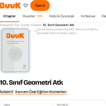
Üye ol
Kitaplar
Oyunlar
Hobi & Oyuncak
Kırtasiye
El
YENI
Anasayfa
/
Tüm ürünler
/
Kitaplar
/
10. Sınıf Geometri Atk
Görsel yayınevi baskısına aittir. Satıcının kitabı bu
görselden farklı bir baskı olabilir.
10. Sınıf Geometri Atk
Kolektif
·
Kavram Özel Eğitim Hizmetleri
ISBN
YAYINEVI