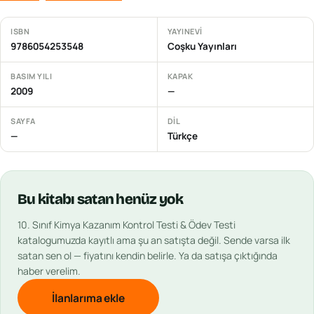
ISBN
YAYINEVI
9786054253548
Coşku Yayınları
BASIM YILI
KAPAK
2009
—
SAYFA
DIL
—
Türkçe
Bu
kitabı
satan henüz yok
10. Sınıf Kimya Kazanım Kontrol Testi & Ödev Testi
katalogumuzda kayıtlı ama şu an satışta değil. Sende varsa ilk
satan sen ol — fiyatını kendin belirle. Ya da satışa çıktığında
haber verelim.
İlanlarıma ekle