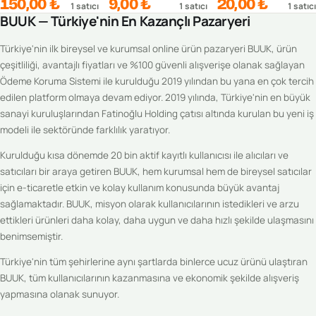
150,00 ₺
9,00 ₺
20,00 ₺
1
satıcı
1
satıcı
1
satıcı
BUUK — Türkiye'nin En Kazançlı Pazaryeri
Türkiye'nin ilk bireysel ve kurumsal online ürün pazaryeri BUUK, ürün
çeşitliliği, avantajlı fiyatları ve %100 güvenli alışverişe olanak sağlayan
Ödeme Koruma Sistemi ile kurulduğu 2019 yılından bu yana en çok tercih
edilen platform olmaya devam ediyor. 2019 yılında, Türkiye'nin en büyük
sanayi kuruluşlarından Fatinoğlu Holding çatısı altında kurulan bu yeni iş
modeli ile sektöründe farklılık yaratıyor.
Kurulduğu kısa dönemde 20 bin aktif kayıtlı kullanıcısı ile alıcıları ve
satıcıları bir araya getiren BUUK, hem kurumsal hem de bireysel satıcılar
için e-ticaretle etkin ve kolay kullanım konusunda büyük avantaj
sağlamaktadır. BUUK, misyon olarak kullanıcılarının istedikleri ve arzu
ettikleri ürünleri daha kolay, daha uygun ve daha hızlı şekilde ulaşmasını
benimsemiştir.
Türkiye'nin tüm şehirlerine aynı şartlarda binlerce ucuz ürünü ulaştıran
BUUK, tüm kullanıcılarının kazanmasına ve ekonomik şekilde alışveriş
yapmasına olanak sunuyor.