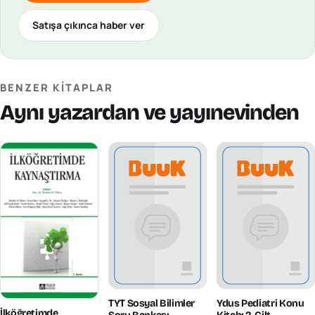
Satışa çıkınca haber ver
BENZER KITAPLAR
Aynı yazardan ve yayınevinden
TYT Sosyal Bilimler
Ydus Pediatri Konu
İlköğretimde