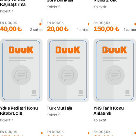
Soru Bankası
Kitabı 2. Cilt
Kaynaştırma
Kolektif
Kolektif
Kolektif
EN DÜŞÜK
EN DÜŞÜK
EN DÜŞÜK
40,00 ₺
20,00 ₺
150,00 ₺
2
satıcı
1
satıcı
1
satıcı
Ydus Pediatri Konu
Türk Mutfağı
YKS Tarih Konu
Kitabı 1. Cilt
Anlatımlı
Kolektif
Kolektif
Kolektif
EN DÜŞÜK
EN DÜŞÜK
EN DÜŞÜK