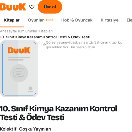
Üye ol
Kitaplar
Oyunlar
Hobi & Oyuncak
Kırtasiye
El
YENI
Anasayfa
/
Tüm ürünler
/
Kitaplar
/
10. Sınıf Kimya Kazanım Kontrol Testi & Ödev Testi
Görsel yayınevi baskısına aittir. Satıcının kitabı bu
görselden farklı bir baskı olabilir.
10. Sınıf Kimya Kazanım Kontrol
Testi & Ödev Testi
Kolektif
·
Coşku Yayınları