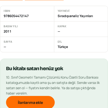
ISBN
YAYINEVI
9786054472147
Sıradışıanaliz Yayınları
BASIM YILI
KAPAK
2011
—
SAYFA
DIL
—
Türkçe
Bu
kitabı
satan henüz yok
10. Sınıf Geometri Tamamı Çözümlü Konu Özetli Soru Bankası
katalogumuzda kayıtlı ama şu an satışta değil. Sende varsa ilk
satan sen ol — fiyatını kendin belirle. Ya da satışa çıktığında
haber verelim.
İlanlarıma ekle