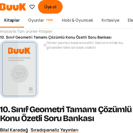
Üye ol
Kitaplar
Oyunlar
Hobi & Oyuncak
Kırtasiye
El
YENI
Anasayfa
/
Tüm ürünler
/
Kitaplar
/
10. Sınıf Geometri Tamamı Çözümlü Konu Özetli Soru Bankası
Görsel yayınevi baskısına aittir. Satıcının kitabı bu
görselden farklı bir baskı olabilir.
10. Sınıf Geometri Tamamı Çözümlü
Konu Özetli Soru Bankası
Bilal Karadağ
·
Sıradışıanaliz Yayınları