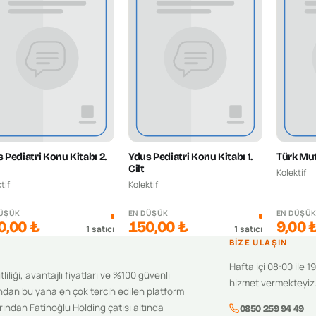
 Pediatri Konu Kitabı 2.
Ydus Pediatri Konu Kitabı 1.
Türk Mut
Cilt
Kolektif
tif
Kolektif
DÜŞÜK
EN DÜŞÜK
EN DÜŞÜ
0,00 ₺
150,00 ₺
9,00 
1
satıcı
1
satıcı
BIZE ULAŞIN
Hafta içi 08:00 ile 1
iliği, avantajlı fiyatları ve %100 güvenli
hizmet vermekteyiz
ndan bu yana en çok tercih edilen platform
ından Fatinoğlu Holding çatısı altında
0850 259 94 49