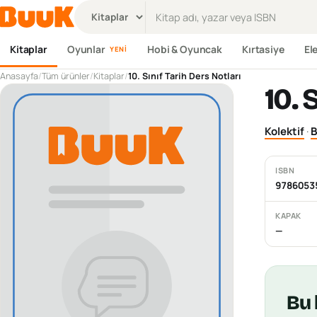
Ürün ara
Kitaplar
Oyunlar
Hobi & Oyuncak
Kırtasiye
El
YENI
Anasayfa
/
Tüm ürünler
/
Kitaplar
/
10. Sınıf Tarih Ders Notları
10. 
Kolektif
·
B
ISBN
9786053
KAPAK
—
Bu