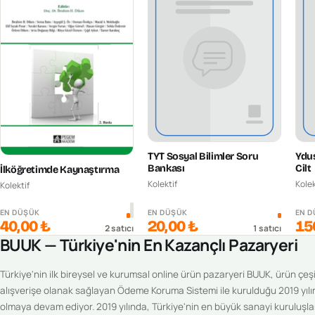
TYT Sosyal Bilimler Soru
Ydus
Bankası
Cilt
İlköğretimde Kaynaştırma
Kolektif
Kolek
Kolektif
EN DÜŞÜK
EN DÜŞÜK
EN 
40,00 ₺
20,00 ₺
15
2
satıcı
1
satıcı
BUUK — Türkiye'nin En Kazançlı Pazaryeri
Türkiye'nin ilk bireysel ve kurumsal online ürün pazaryeri BUUK, ürün çeşitl
alışverişe olanak sağlayan Ödeme Koruma Sistemi ile kurulduğu 2019 yılı
olmaya devam ediyor. 2019 yılında, Türkiye'nin en büyük sanayi kuruluşlar