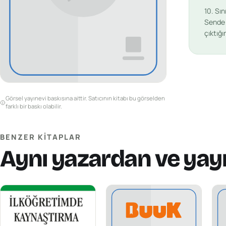
10. Sın
Sende v
çıktığ
Görsel yayınevi baskısına aittir. Satıcının kitabı bu görselden
farklı bir baskı olabilir.
BENZER KITAPLAR
Aynı yazardan ve yay