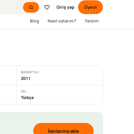
Giriş yap
Üye ol
Blog
Nasıl satarım?
Yardım
BASIM YILI
2011
DIL
Türkçe
İlanlarıma ekle