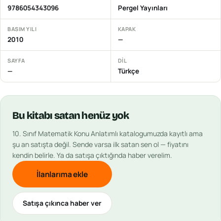
9786054343096
Pergel Yayınları
BASIM YILI
KAPAK
2010
—
SAYFA
DIL
—
Türkçe
Bu
kitabı
satan henüz yok
10. Sınıf Matematik Konu Anlatımlı
katalogumuzda kayıtlı ama
şu an satışta değil. Sende varsa ilk satan sen ol — fiyatını
kendin belirle. Ya da satışa çıktığında haber verelim.
İlanlarıma ekle
Satışa çıkınca haber ver