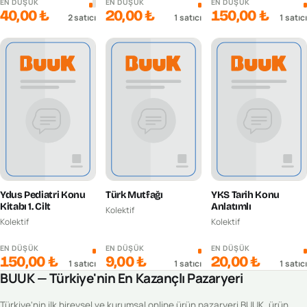
EN DÜŞÜK
EN DÜŞÜK
EN DÜŞÜK
40,00 ₺
20,00 ₺
150,00 ₺
2
satıcı
1
satıcı
1
satıcı
Ydus Pediatri Konu
Türk Mutfağı
YKS Tarih Konu
Kitabı 1. Cilt
Anlatımlı
Kolektif
Kolektif
Kolektif
EN DÜŞÜK
EN DÜŞÜK
EN DÜŞÜK
150,00 ₺
9,00 ₺
20,00 ₺
1
satıcı
1
satıcı
1
satıcı
BUUK — Türkiye'nin En Kazançlı Pazaryeri
Türkiye'nin ilk bireysel ve kurumsal online ürün pazaryeri BUUK, ürün