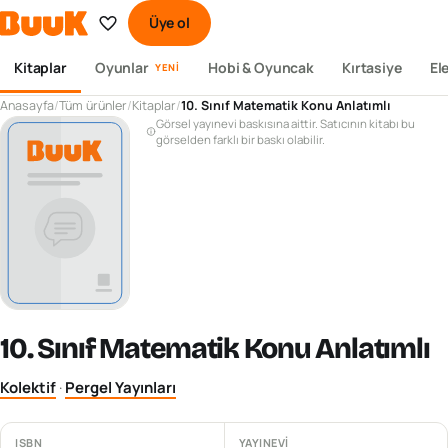
Üye ol
Kitaplar
Oyunlar
Hobi & Oyuncak
Kırtasiye
El
YENI
Anasayfa
/
Tüm ürünler
/
Kitaplar
/
10. Sınıf Matematik Konu Anlatımlı
Görsel yayınevi baskısına aittir. Satıcının kitabı bu
görselden farklı bir baskı olabilir.
10. Sınıf Matematik Konu Anlatımlı
Kolektif
·
Pergel Yayınları
ISBN
YAYINEVI