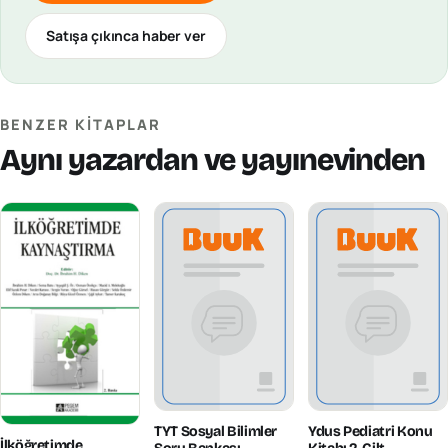
Satışa çıkınca haber ver
BENZER KITAPLAR
Aynı yazardan ve yayınevinden
TYT Sosyal Bilimler
Ydus Pediatri Konu
İlköğretimde