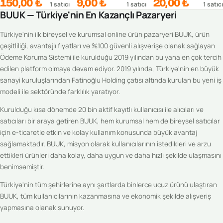
150,00 ₺
9,00 ₺
20,00 ₺
1
satıcı
1
satıcı
1
satıcı
BUUK — Türkiye'nin En Kazançlı Pazaryeri
Türkiye'nin ilk bireysel ve kurumsal online ürün pazaryeri BUUK, ürün
çeşitliliği, avantajlı fiyatları ve %100 güvenli alışverişe olanak sağlayan
Ödeme Koruma Sistemi ile kurulduğu 2019 yılından bu yana en çok tercih
edilen platform olmaya devam ediyor. 2019 yılında, Türkiye'nin en büyük
sanayi kuruluşlarından Fatinoğlu Holding çatısı altında kurulan bu yeni iş
modeli ile sektöründe farklılık yaratıyor.
Kurulduğu kısa dönemde 20 bin aktif kayıtlı kullanıcısı ile alıcıları ve
satıcıları bir araya getiren BUUK, hem kurumsal hem de bireysel satıcılar
için e-ticaretle etkin ve kolay kullanım konusunda büyük avantaj
sağlamaktadır. BUUK, misyon olarak kullanıcılarının istedikleri ve arzu
ettikleri ürünleri daha kolay, daha uygun ve daha hızlı şekilde ulaşmasını
benimsemiştir.
Türkiye'nin tüm şehirlerine aynı şartlarda binlerce ucuz ürünü ulaştıran
BUUK, tüm kullanıcılarının kazanmasına ve ekonomik şekilde alışveriş
yapmasına olanak sunuyor.