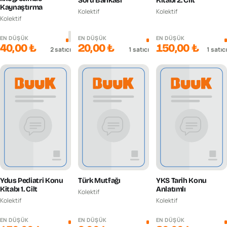
Soru Bankası
Kitabı 2. Cilt
Kaynaştırma
Kolektif
Kolektif
Kolektif
EN DÜŞÜK
EN DÜŞÜK
EN DÜŞÜK
40,00 ₺
20,00 ₺
150,00 ₺
2
satıcı
1
satıcı
1
satıcı
Ydus Pediatri Konu
Türk Mutfağı
YKS Tarih Konu
Kitabı 1. Cilt
Anlatımlı
Kolektif
Kolektif
Kolektif
EN DÜŞÜK
EN DÜŞÜK
EN DÜŞÜK