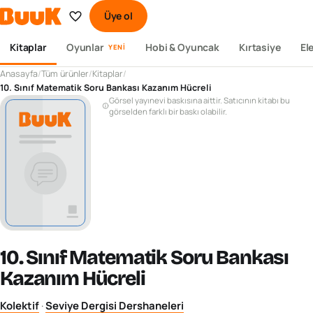
Üye ol
Kitaplar
Oyunlar
Hobi & Oyuncak
Kırtasiye
El
YENI
Anasayfa
/
Tüm ürünler
/
Kitaplar
/
10. Sınıf Matematik Soru Bankası Kazanım Hücreli
Görsel yayınevi baskısına aittir. Satıcının kitabı bu
görselden farklı bir baskı olabilir.
10. Sınıf Matematik Soru Bankası
Kazanım Hücreli
Kolektif
·
Seviye Dergisi Dershaneleri