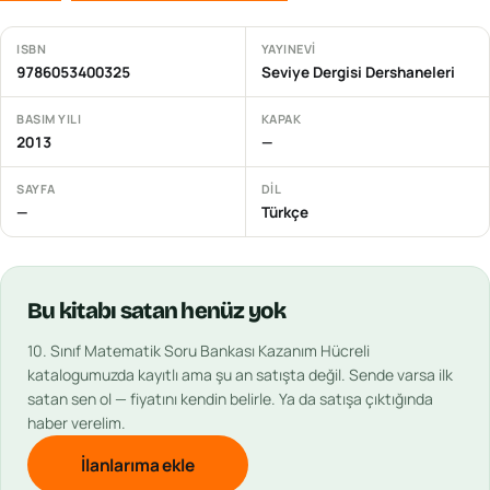
ISBN
YAYINEVI
9786053400325
Seviye Dergisi Dershaneleri
BASIM YILI
KAPAK
2013
—
SAYFA
DIL
—
Türkçe
Bu
kitabı
satan henüz yok
10. Sınıf Matematik Soru Bankası Kazanım Hücreli
katalogumuzda kayıtlı ama şu an satışta değil. Sende varsa ilk
satan sen ol — fiyatını kendin belirle. Ya da satışa çıktığında
haber verelim.
İlanlarıma ekle