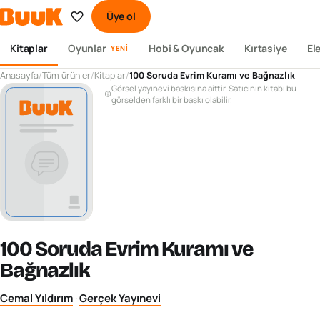
Üye ol
Kitaplar
Oyunlar
Hobi & Oyuncak
Kırtasiye
El
YENI
Anasayfa
/
Tüm ürünler
/
Kitaplar
/
100 Soruda Evrim Kuramı ve Bağnazlık
Görsel yayınevi baskısına aittir. Satıcının kitabı bu
görselden farklı bir baskı olabilir.
100 Soruda Evrim Kuramı ve
Bağnazlık
Cemal Yıldırım
·
Gerçek Yayınevi