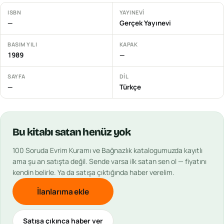
ISBN
YAYINEVI
—
Gerçek Yayınevi
BASIM YILI
KAPAK
1989
—
SAYFA
DIL
—
Türkçe
Bu
kitabı
satan henüz yok
100 Soruda Evrim Kuramı ve Bağnazlık
katalogumuzda kayıtlı
ama şu an satışta değil. Sende varsa ilk satan sen ol — fiyatını
kendin belirle. Ya da satışa çıktığında haber verelim.
İlanlarıma ekle
Satışa çıkınca haber ver