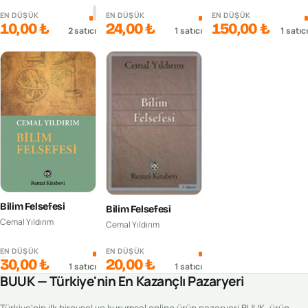
EN DÜŞÜK
EN DÜŞÜK
EN DÜŞÜK
10,00 ₺
24,00 ₺
150,00 ₺
2
satıcı
1
satıcı
1
satıcı
Bilim Felsefesi
Bilim Felsefesi
Cemal Yıldırım
Cemal Yıldırım
EN DÜŞÜK
EN DÜŞÜK
30,00 ₺
20,00 ₺
1
satıcı
1
satıcı
BUUK — Türkiye'nin En Kazançlı Pazaryeri
Türkiye'nin ilk bireysel ve kurumsal online ürün pazaryeri BUUK, ürün