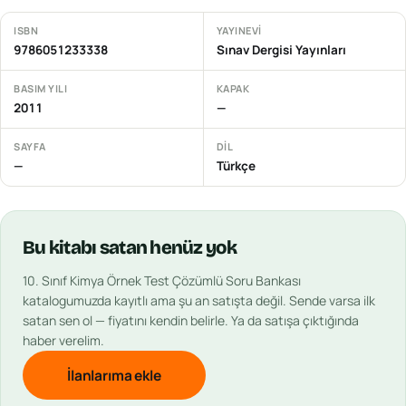
ISBN
YAYINEVI
9786051233338
Sınav Dergisi Yayınları
BASIM YILI
KAPAK
2011
—
SAYFA
DIL
—
Türkçe
Bu
kitabı
satan henüz yok
10. Sınıf Kimya Örnek Test Çözümlü Soru Bankası
katalogumuzda kayıtlı ama şu an satışta değil. Sende varsa ilk
satan sen ol — fiyatını kendin belirle. Ya da satışa çıktığında
haber verelim.
İlanlarıma ekle