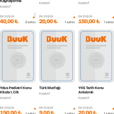
Kaynaştırma
Kolektif
Kolektif
Kolektif
EN DÜŞÜK
EN DÜŞÜK
EN DÜŞÜK
40,00 ₺
20,00 ₺
150,00 ₺
2
satıcı
1
satıcı
1
satıcı
Ydus Pediatri Konu
Türk Mutfağı
YKS Tarih Konu
Kitabı 1. Cilt
Anlatımlı
Kolektif
Kolektif
Kolektif
EN DÜŞÜK
EN DÜŞÜK
EN DÜŞÜK
150,00 ₺
9,00 ₺
20,00 ₺
1
satıcı
1
satıcı
1
satıcı