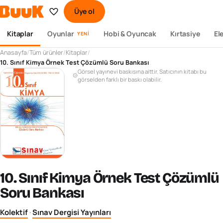
Üye ol
Kitaplar
Oyunlar
Hobi & Oyuncak
Kırtasiye
El
YENI
Anasayfa
/
Tüm ürünler
/
Kitaplar
/
10. Sınıf Kimya Örnek Test Çözümlü Soru Bankası
Görsel yayınevi baskısına aittir. Satıcının kitabı bu
görselden farklı bir baskı olabilir.
10. Sınıf Kimya Örnek Test Çözümlü
Soru Bankası
Kolektif
·
Sınav Dergisi Yayınları