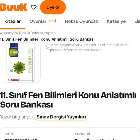
Üye ol
Kitaplar
Oyunlar
Hobi & Oyuncak
Kırtasiye
El
YENI
Anasayfa
/
Tüm ürünler
/
Kitaplar
/
11. Sınıf Fen Bilimleri Konu Anlatımlı Soru Bankası
Görsel yayınevi baskısına aittir. Satıcının kitabı bu
görselden farklı bir baskı olabilir.
11. Sınıf Fen Bilimleri Konu Anlatımlı
Soru Bankası
Yazar bilgisi yok
·
Sınav Dergisi Yayınları
ISBN
YAYINEVI