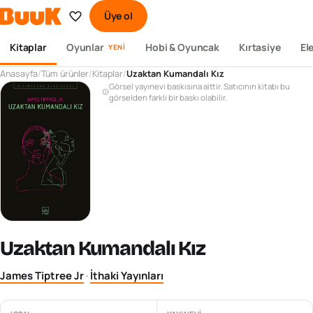
Üye ol
Kitaplar
Oyunlar
Hobi & Oyuncak
Kırtasiye
El
YENI
Anasayfa
/
Tüm ürünler
/
Kitaplar
/
Uzaktan Kumandalı Kız
Görsel yayınevi baskısına aittir. Satıcının kitabı bu
görselden farklı bir baskı olabilir.
Uzaktan Kumandalı Kız
James Tiptree Jr
·
İthaki Yayınları