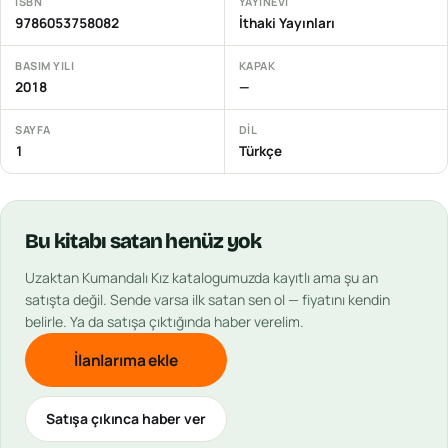
ISBN
YAYINEVI
9786053758082
İthaki Yayınları
BASIM YILI
KAPAK
2018
—
SAYFA
DIL
1
Türkçe
Bu
kitabı
satan henüz yok
Uzaktan Kumandalı Kız
katalogumuzda kayıtlı ama şu an
satışta değil. Sende varsa ilk satan sen ol — fiyatını kendin
belirle. Ya da satışa çıktığında haber verelim.
İlanlarıma ekle
Satışa çıkınca haber ver