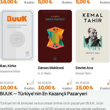
14,00 ₺
5,00 ₺
5,00 ₺
8
satıcı
8
satıcı
8
satıcı
Ben, Kirke
Zaman Makinesi
Devlet Ana
Madeline Miller
H. G. Wells
Kemal Tahir
EN DÜŞÜK
EN DÜŞÜK
EN DÜŞÜK
10,00 ₺
10,00 ₺
15,00 ₺
6
satıcı
4
satıcı
2
satıcı
BUUK — Türkiye'nin En Kazançlı Pazaryeri
Türkiye'nin ilk bireysel ve kurumsal online ürün pazaryeri BUUK, ürün
çeşitliliği, avantajlı fiyatları ve %100 güvenli alışverişe olanak sağlayan