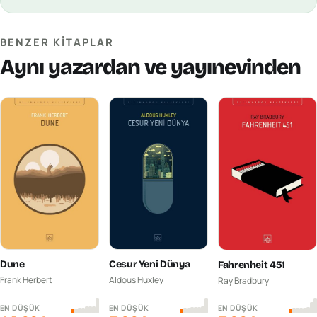
BENZER KITAPLAR
Aynı yazardan ve yayınevinden
Dune
Cesur Yeni Dünya
Fahrenheit 451
Frank Herbert
Aldous Huxley
Ray Bradbury
EN DÜŞÜK
EN DÜŞÜK
EN DÜŞÜK