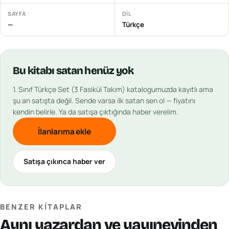
SAYFA
DIL
—
Türkçe
Bu
kitabı
satan henüz yok
1. Sınıf Türkçe Set (3 Fasikül Takım)
katalogumuzda kayıtlı ama
şu an satışta değil. Sende varsa ilk satan sen ol — fiyatını
kendin belirle. Ya da satışa çıktığında haber verelim.
İlanlarıma ekle
Satışa çıkınca haber ver
BENZER KITAPLAR
Aynı yazardan ve yayınevinden