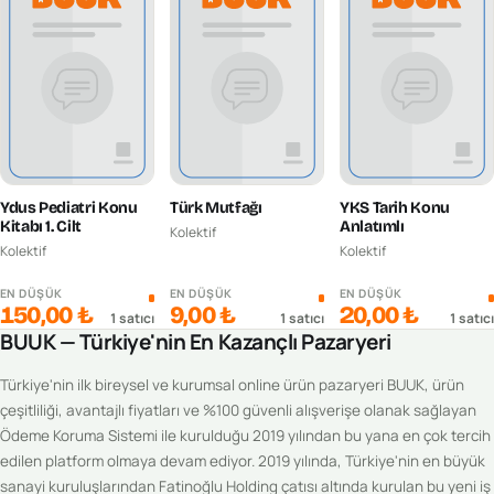
Ydus Pediatri Konu
Türk Mutfağı
YKS Tarih Konu
Kitabı 1. Cilt
Anlatımlı
Kolektif
Kolektif
Kolektif
EN DÜŞÜK
EN DÜŞÜK
EN DÜŞÜK
150,00 ₺
9,00 ₺
20,00 ₺
1
satıcı
1
satıcı
1
satıcı
BUUK — Türkiye'nin En Kazançlı Pazaryeri
Türkiye'nin ilk bireysel ve kurumsal online ürün pazaryeri BUUK, ürün
çeşitliliği, avantajlı fiyatları ve %100 güvenli alışverişe olanak sağlayan
Ödeme Koruma Sistemi ile kurulduğu 2019 yılından bu yana en çok tercih
edilen platform olmaya devam ediyor. 2019 yılında, Türkiye'nin en büyük
sanayi kuruluşlarından Fatinoğlu Holding çatısı altında kurulan bu yeni iş