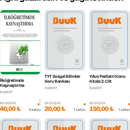
TYT Sosyal Bilimler
Ydus Pediatri Konu
İlköğretimde
Soru Bankası
Kitabı 2. Cilt
Kaynaştırma
Kolektif
Kolektif
Kolektif
EN DÜŞÜK
EN DÜŞÜK
EN DÜŞÜK
40,00 ₺
20,00 ₺
150,00 ₺
2
satıcı
1
satıcı
1
satıcı