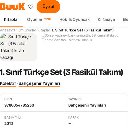
Üye ol
Kitaplar
Oyunlar
Hobi & Oyuncak
Kırtasiye
El
YENI
Anasayfa
/
Tüm ürünler
/
Kitaplar
/
1. Sınıf Türkçe Set (3 Fasikül Takım)
Görsel yayınevi baskısına aittir. Satıcının kitabı bu
görselden farklı bir baskı olabilir.
1. Sınıf Türkçe Set (3 Fasikül Takım)
Kolektif
·
Bahçeşehir Yayınları
ISBN
YAYINEVI
9786054785230
Bahçeşehir Yayınları
BASIM YILI
KAPAK
2013
—