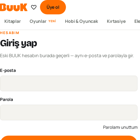
Üye ol
Kitaplar
Oyunlar
Hobi & Oyuncak
Kırtasiye
El
YENI
HESABIM
Giriş yap
Eski BUUK hesabın burada geçerli — aynı e-posta ve parolayla gir.
E-posta
Parola
Parolamı unuttum