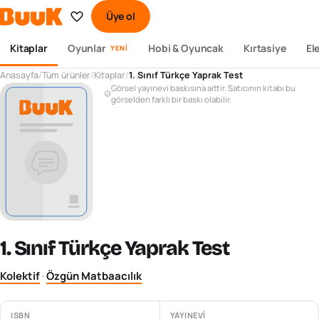
Üye ol
Kitaplar
Oyunlar
Hobi & Oyuncak
Kırtasiye
El
YENI
Anasayfa
/
Tüm ürünler
/
Kitaplar
/
1. Sınıf Türkçe Yaprak Test
Görsel yayınevi baskısına aittir. Satıcının kitabı bu
görselden farklı bir baskı olabilir.
1. Sınıf Türkçe Yaprak Test
Kolektif
·
Özgün Matbaacılık
ISBN
YAYINEVI