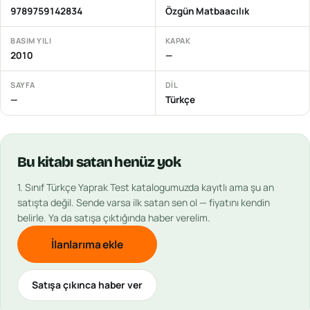
9789759142834
Özgün Matbaacılık
BASIM YILI
KAPAK
2010
—
SAYFA
DIL
—
Türkçe
Bu
kitabı
satan henüz yok
1. Sınıf Türkçe Yaprak Test
katalogumuzda kayıtlı ama şu an
satışta değil. Sende varsa ilk satan sen ol — fiyatını kendin
belirle. Ya da satışa çıktığında haber verelim.
İlanlarıma ekle
Satışa çıkınca haber ver