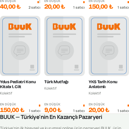
EN DÜŞÜK
EN DÜŞÜK
EN DÜŞÜK
40,00 ₺
20,00 ₺
150,00 ₺
2
satıcı
1
satıcı
1
satıcı
Ydus Pediatri Konu
Türk Mutfağı
YKS Tarih Konu
Kitabı 1. Cilt
Anlatımlı
Kolektif
Kolektif
Kolektif
EN DÜŞÜK
EN DÜŞÜK
EN DÜŞÜK
150,00 ₺
9,00 ₺
20,00 ₺
1
satıcı
1
satıcı
1
satıcı
BUUK — Türkiye'nin En Kazançlı Pazaryeri
Türkiye'nin ilk bireysel ve kurumsal online ürün pazaryeri BUUK, ürün