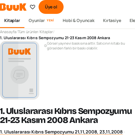
Üye ol
Kitaplar
Oyunlar
Hobi & Oyuncak
Kırtasiye
El
YENI
Anasayfa
/
Tüm ürünler
/
Kitaplar
/
1. Uluslararası Kıbrıs Sempozyumu 21-23 Kasım 2008 Ankara
Görsel yayınevi baskısına aittir. Satıcının kitabı bu
görselden farklı bir baskı olabilir.
1. Uluslararası Kıbrıs Sempozyumu
21-23 Kasım 2008 Ankara
1. Uluslararası Kıbrıs Sempozyumu 21,11,2008, 23,11,2008
·