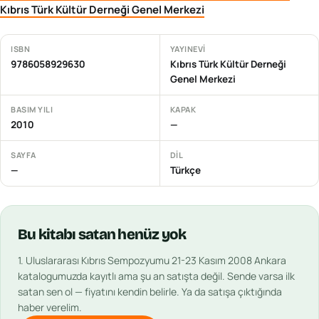
Kıbrıs Türk Kültür Derneği Genel Merkezi
ISBN
YAYINEVI
9786058929630
Kıbrıs Türk Kültür Derneği
Genel Merkezi
BASIM YILI
KAPAK
2010
—
SAYFA
DIL
—
Türkçe
Bu
kitabı
satan henüz yok
1. Uluslararası Kıbrıs Sempozyumu 21-23 Kasım 2008 Ankara
katalogumuzda kayıtlı ama şu an satışta değil. Sende varsa ilk
satan sen ol — fiyatını kendin belirle. Ya da satışa çıktığında
haber verelim.