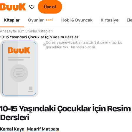
Üye ol
Kitaplar
Oyunlar
Hobi & Oyuncak
Kırtasiye
El
YENI
Anasayfa
/
Tüm ürünler
/
Kitaplar
/
10-15 Yaşındaki Çocuklar İçin Resim Dersleri
Görsel yayınevi baskısına aittir. Satıcının kitabı bu
görselden farklı bir baskı olabilir.
10-15 Yaşındaki Çocuklar İçin Resim
Dersleri
Kemal Kaya
·
Maarif Matbası