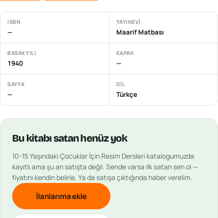
ISBN
YAYINEVI
—
Maarif Matbası
BASIM YILI
KAPAK
1940
—
SAYFA
DIL
—
Türkçe
Bu
kitabı
satan henüz yok
10-15 Yaşındaki Çocuklar İçin Resim Dersleri
katalogumuzda
kayıtlı ama şu an satışta değil. Sende varsa ilk satan sen ol —
fiyatını kendin belirle. Ya da satışa çıktığında haber verelim.
İlanlarıma ekle