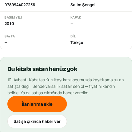
9789944027236
Salim Şengel
BASIM YILI
KAPAK
2010
—
SAYFA
DIL
—
Türkçe
Bu
kitabı
satan henüz yok
10. Aybastı-Kabataş Kurultayı
katalogumuzda kayıtlı ama şu an
satışta değil. Sende varsa ilk satan sen ol — fiyatını kendin
belirle. Ya da satışa çıktığında haber verelim.
İlanlarıma ekle
Satışa çıkınca haber ver