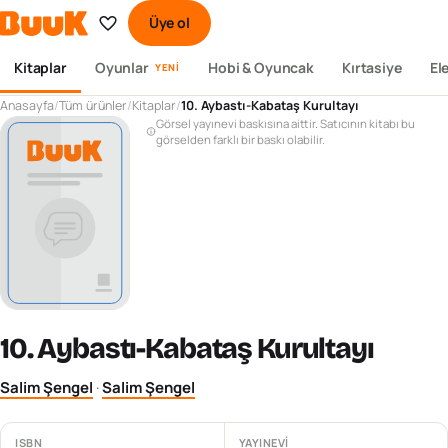
Üye ol
Kitaplar
Oyunlar
Hobi & Oyuncak
Kırtasiye
El
YENI
Anasayfa
/
Tüm ürünler
/
Kitaplar
/
10. Aybastı-Kabataş Kurultayı
Görsel yayınevi baskısına aittir. Satıcının kitabı bu
görselden farklı bir baskı olabilir.
10. Aybastı-Kabataş Kurultayı
Salim Şengel
·
Salim Şengel
ISBN
YAYINEVI