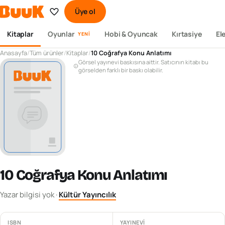
Üye ol
Kitaplar
Oyunlar
Hobi & Oyuncak
Kırtasiye
El
YENI
Anasayfa
/
Tüm ürünler
/
Kitaplar
/
10 Coğrafya Konu Anlatımı
Görsel yayınevi baskısına aittir. Satıcının kitabı bu
görselden farklı bir baskı olabilir.
10 Coğrafya Konu Anlatımı
Yazar bilgisi yok
·
Kültür Yayıncılık
ISBN
YAYINEVI