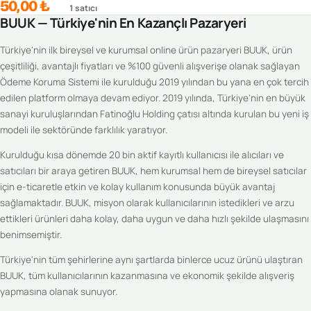
50,00 ₺
1
satıcı
BUUK — Türkiye'nin En Kazançlı Pazaryeri
Türkiye'nin ilk bireysel ve kurumsal online ürün pazaryeri BUUK, ürün
çeşitliliği, avantajlı fiyatları ve %100 güvenli alışverişe olanak sağlayan
Ödeme Koruma Sistemi ile kurulduğu 2019 yılından bu yana en çok tercih
edilen platform olmaya devam ediyor. 2019 yılında, Türkiye'nin en büyük
sanayi kuruluşlarından Fatinoğlu Holding çatısı altında kurulan bu yeni iş
modeli ile sektöründe farklılık yaratıyor.
Kurulduğu kısa dönemde 20 bin aktif kayıtlı kullanıcısı ile alıcıları ve
satıcıları bir araya getiren BUUK, hem kurumsal hem de bireysel satıcılar
için e-ticaretle etkin ve kolay kullanım konusunda büyük avantaj
sağlamaktadır. BUUK, misyon olarak kullanıcılarının istedikleri ve arzu
ettikleri ürünleri daha kolay, daha uygun ve daha hızlı şekilde ulaşmasını
benimsemiştir.
Türkiye'nin tüm şehirlerine aynı şartlarda binlerce ucuz ürünü ulaştıran
BUUK, tüm kullanıcılarının kazanmasına ve ekonomik şekilde alışveriş
yapmasına olanak sunuyor.