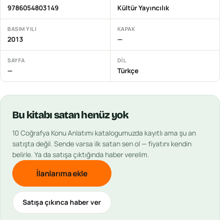
9786054803149
Kültür Yayıncılık
BASIM YILI
KAPAK
2013
—
SAYFA
DIL
—
Türkçe
Bu
kitabı
satan henüz yok
10 Coğrafya Konu Anlatımı
katalogumuzda kayıtlı ama şu an
satışta değil. Sende varsa ilk satan sen ol — fiyatını kendin
belirle. Ya da satışa çıktığında haber verelim.
İlanlarıma ekle
Satışa çıkınca haber ver