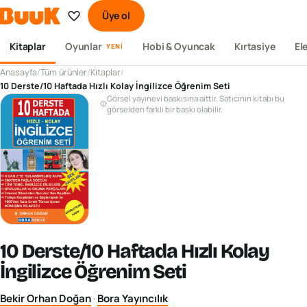
Üye ol
Kitaplar
Oyunlar
Hobi & Oyuncak
Kırtasiye
El
YENI
Anasayfa
/
Tüm ürünler
/
Kitaplar
/
10 Derste/10 Haftada Hızlı Kolay İngilizce Öğrenim Seti
Görsel yayınevi baskısına aittir. Satıcının kitabı bu
görselden farklı bir baskı olabilir.
10 Derste/10 Haftada Hızlı Kolay
İngilizce Öğrenim Seti
Bekir Orhan Doğan
·
Bora Yayıncılık