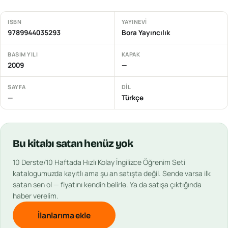
ISBN
YAYINEVI
9789944035293
Bora Yayıncılık
BASIM YILI
KAPAK
2009
—
SAYFA
DIL
—
Türkçe
Bu
kitabı
satan henüz yok
10 Derste/10 Haftada Hızlı Kolay İngilizce Öğrenim Seti
katalogumuzda kayıtlı ama şu an satışta değil. Sende varsa ilk
satan sen ol — fiyatını kendin belirle. Ya da satışa çıktığında
haber verelim.
İlanlarıma ekle