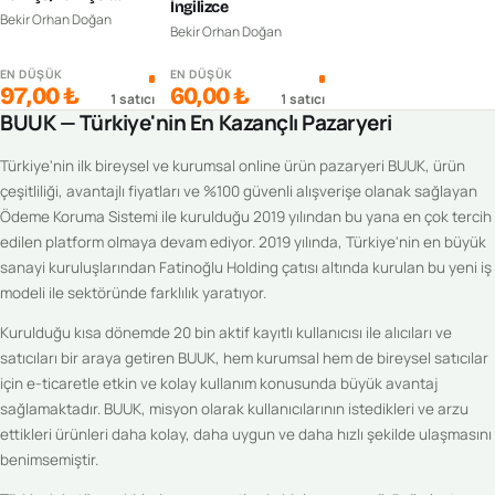
İngilizce
Rusça Konuşma
Bekir Orhan Doğan
Bekir Orhan Doğan
Kılavuzu & Dilbilgisi
EN DÜŞÜK
EN DÜŞÜK
97,00 ₺
60,00 ₺
1
satıcı
1
satıcı
BUUK — Türkiye'nin En Kazançlı Pazaryeri
Türkiye'nin ilk bireysel ve kurumsal online ürün pazaryeri BUUK, ürün
çeşitliliği, avantajlı fiyatları ve %100 güvenli alışverişe olanak sağlayan
Ödeme Koruma Sistemi ile kurulduğu 2019 yılından bu yana en çok tercih
edilen platform olmaya devam ediyor. 2019 yılında, Türkiye'nin en büyük
sanayi kuruluşlarından Fatinoğlu Holding çatısı altında kurulan bu yeni iş
modeli ile sektöründe farklılık yaratıyor.
Kurulduğu kısa dönemde 20 bin aktif kayıtlı kullanıcısı ile alıcıları ve
satıcıları bir araya getiren BUUK, hem kurumsal hem de bireysel satıcılar
için e-ticaretle etkin ve kolay kullanım konusunda büyük avantaj
sağlamaktadır. BUUK, misyon olarak kullanıcılarının istedikleri ve arzu
ettikleri ürünleri daha kolay, daha uygun ve daha hızlı şekilde ulaşmasını
benimsemiştir.