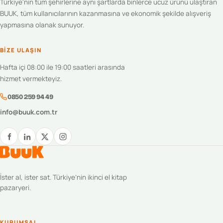
Türkiye'nin tüm şehirlerine aynı şartlarda binlerce ucuz ürünü ulaştıran
BUUK, tüm kullanıcılarının kazanmasına ve ekonomik şekilde alışveriş
yapmasına olanak sunuyor.
BIZE ULAŞIN
Hafta içi 08:00 ile 19:00 saatleri arasında
hizmet vermekteyiz.
0850 259 94 49
info@buuk.com.tr
İster al, ister sat. Türkiye’nin ikinci el kitap
pazaryeri.
KURUMSAL