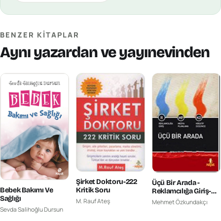
BENZER KITAPLAR
Aynı yazardan ve yayınevinden
Şirket Doktoru-222
Üçü Bir Arada -
Kritik Soru
Bebek Bakımı Ve
Reklamcılığa Giriş-
Sağlığı
Medya Planlama-
M. Rauf Ateş
Mehmet Özkundakçı
Kreatif Düşünce
Sevda Salihoğlu Dursun