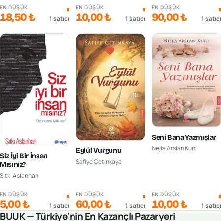
EN DÜŞÜK
EN DÜŞÜK
EN DÜŞÜK
18,50 ₺
10,00 ₺
90,00 ₺
1
satıcı
1
satıcı
1
satıcı
Seni Bana Yazmışlar
Nejla Arslan Kurt
Eylül Vurgunu
Siz İyi Bir İnsan
Safiye Çetinkaya
Mısınız?
Sıtkı Aslanhan
EN DÜŞÜK
EN DÜŞÜK
EN DÜŞÜK
5,00 ₺
60,00 ₺
10,00 ₺
1
satıcı
1
satıcı
1
satıcı
BUUK — Türkiye'nin En Kazançlı Pazaryeri