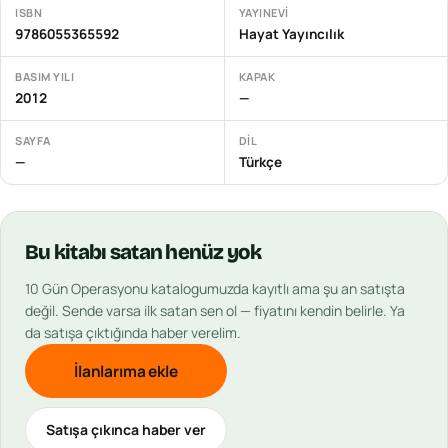
ISBN
YAYINEVI
9786055365592
Hayat Yayıncılık
BASIM YILI
KAPAK
2012
—
SAYFA
DIL
—
Türkçe
Bu
kitabı
satan henüz yok
10 Gün Operasyonu
katalogumuzda kayıtlı ama şu an satışta
değil. Sende varsa ilk satan sen ol — fiyatını kendin belirle. Ya
da satışa çıktığında haber verelim.
İlanlarıma ekle
Satışa çıkınca haber ver