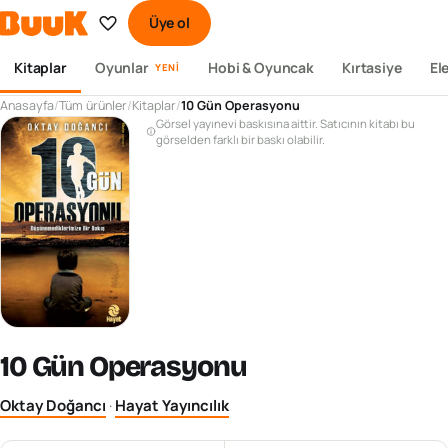
Üye ol
Kitaplar
Oyunlar
Hobi & Oyuncak
Kırtasiye
El
YENI
Anasayfa
/
Tüm ürünler
/
Kitaplar
/
10 Gün Operasyonu
Görsel yayınevi baskısına aittir. Satıcının kitabı bu
görselden farklı bir baskı olabilir.
10 Gün Operasyonu
Oktay Doğancı
·
Hayat Yayıncılık