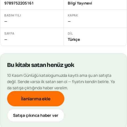
9789752205161
Bilgi Yayınevi
BASIM YILI
KAPAK
—
—
SAYFA
DIL
—
Türkçe
Bu
kitabı
satan henüz yok
10 Kasım Günlüğü
katalogumuzda kayıtlı ama şu an satışta
değil. Sende varsa ilk satan sen ol — fiyatını kendin belirle. Ya
da satışa çıktığında haber verelim.
İlanlarıma ekle
Satışa çıkınca haber ver