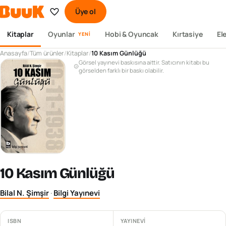
Üye ol
Kitaplar
Oyunlar
Hobi & Oyuncak
Kırtasiye
El
YENI
Anasayfa
/
Tüm ürünler
/
Kitaplar
/
10 Kasım Günlüğü
Görsel yayınevi baskısına aittir. Satıcının kitabı bu
görselden farklı bir baskı olabilir.
10 Kasım Günlüğü
Bilal N. Şimşir
·
Bilgi Yayınevi
ISBN
YAYINEVI