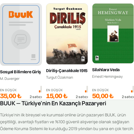
Silahlara Veda
Diriliş-Çanakkale 1915
Sosyal Bilimlere Giriş
Ernest Hemingway
Turgut Özakman
M. Duverger
EN DÜŞÜK
EN DÜŞÜK
EN DÜŞÜK
35,00 ₺
15,00 ₺
50,00 ₺
2
satıcı
2
satıcı
2
satıcı
BUUK — Türkiye'nin En Kazançlı Pazaryeri
Türkiye'nin ilk bireysel ve kurumsal online ürün pazaryeri BUUK, ürün
çeşitliliği, avantajlı fiyatları ve %100 güvenli alışverişe olanak sağlayan
Ödeme Koruma Sistemi ile kurulduğu 2019 yılından bu yana en çok tercih