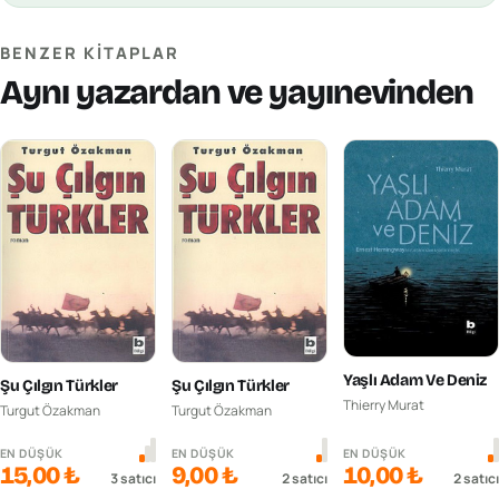
BENZER KITAPLAR
Aynı yazardan ve yayınevinden
Yaşlı Adam Ve Deniz
Şu Çılgın Türkler
Şu Çılgın Türkler
Thierry Murat
Turgut Özakman
Turgut Özakman
EN DÜŞÜK
EN DÜŞÜK
EN DÜŞÜK
15,00 ₺
9,00 ₺
10,00 ₺
3
satıcı
2
satıcı
2
satıcı