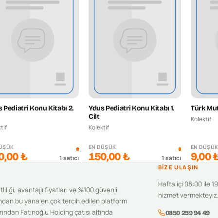
 Pediatri Konu Kitabı 2.
Ydus Pediatri Konu Kitabı 1.
Türk Mut
Cilt
Kolektif
tif
Kolektif
DÜŞÜK
EN DÜŞÜK
EN DÜŞÜ
0,00 ₺
150,00 ₺
9,00 
1
satıcı
1
satıcı
BIZE ULAŞIN
Hafta içi 08:00 ile 1
iliği, avantajlı fiyatları ve %100 güvenli
hizmet vermekteyiz
ndan bu yana en çok tercih edilen platform
ından Fatinoğlu Holding çatısı altında
0850 259 94 49