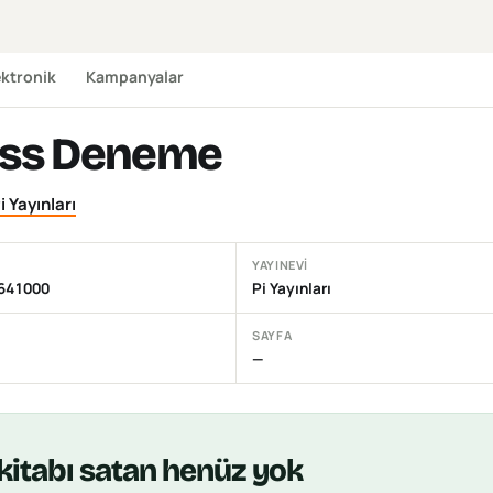
ektronik
Kampanyalar
Öss Deneme
i Yayınları
YAYINEVI
641000
Pi Yayınları
SAYFA
—
kitabı
satan henüz yok