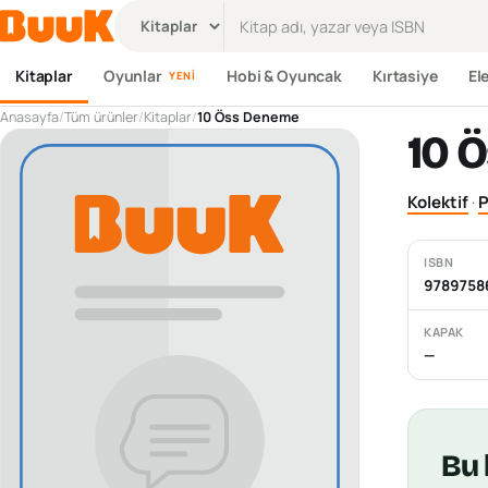
Ürün ara
Kitaplar
Oyunlar
Hobi & Oyuncak
Kırtasiye
El
YENI
Anasayfa
/
Tüm ürünler
/
Kitaplar
/
10 Öss Deneme
10 
Kolektif
·
P
ISBN
9789758
KAPAK
—
Bu