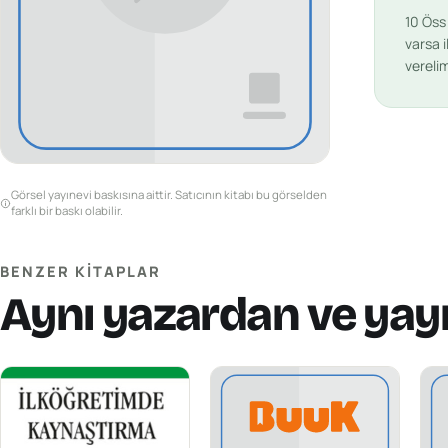
10 Ös
varsa i
vereli
Görsel yayınevi baskısına aittir. Satıcının kitabı bu görselden
farklı bir baskı olabilir.
BENZER KITAPLAR
Aynı yazardan ve yay