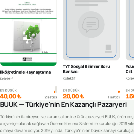
TYT Sosyal Bilimler Soru
Ydus
Bankası
Cilt
İlköğretimde Kaynaştırma
Kolektif
Kolek
Kolektif
EN DÜŞÜK
EN DÜŞÜK
EN 
40,00 ₺
20,00 ₺
15
2
satıcı
1
satıcı
BUUK — Türkiye'nin En Kazançlı Pazaryeri
Türkiye'nin ilk bireysel ve kurumsal online ürün pazaryeri BUUK, ürün çeşitl
alışverişe olanak sağlayan Ödeme Koruma Sistemi ile kurulduğu 2019 yılı
olmaya devam ediyor. 2019 yılında, Türkiye'nin en büyük sanayi kuruluşlar