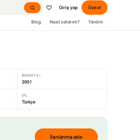
Giriş yap
Üye ol
Blog
Nasıl satarım?
Yardım
BASIM YILI
2001
DIL
Türkçe
İlanlarıma ekle