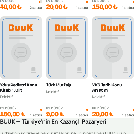
EN DÜŞÜK
EN DÜŞÜK
EN DÜŞÜK
40,00 ₺
20,00 ₺
150,00 ₺
2
satıcı
1
satıcı
1
satıcı
Ydus Pediatri Konu
Türk Mutfağı
YKS Tarih Konu
Kitabı 1. Cilt
Anlatımlı
Kolektif
Kolektif
Kolektif
EN DÜŞÜK
EN DÜŞÜK
EN DÜŞÜK
150,00 ₺
9,00 ₺
20,00 ₺
1
satıcı
1
satıcı
1
satıcı
BUUK — Türkiye'nin En Kazançlı Pazaryeri
Türkiye'nin ilk bireysel ve kurumsal online ürün pazaryeri BUUK, ürün