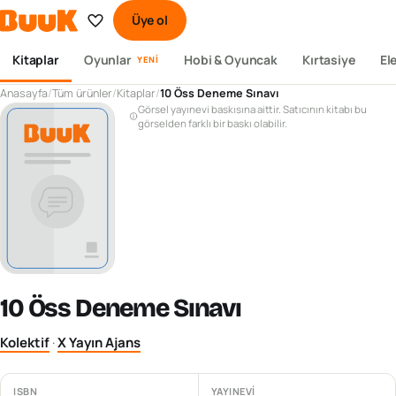
Üye ol
Kitaplar
Oyunlar
Hobi & Oyuncak
Kırtasiye
El
YENI
Anasayfa
/
Tüm ürünler
/
Kitaplar
/
10 Öss Deneme Sınavı
Görsel yayınevi baskısına aittir. Satıcının kitabı bu
görselden farklı bir baskı olabilir.
10 Öss Deneme Sınavı
Kolektif
·
X Yayın Ajans
ISBN
YAYINEVI