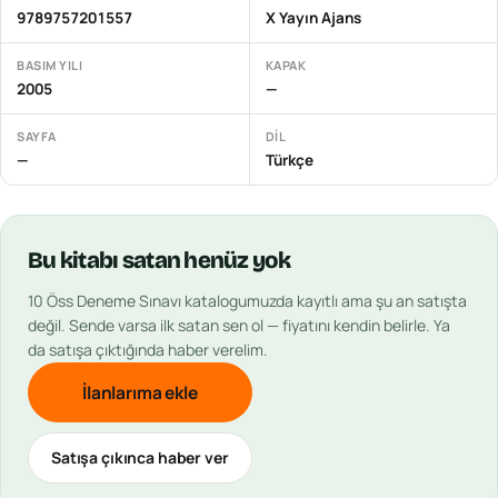
9789757201557
X Yayın Ajans
BASIM YILI
KAPAK
2005
—
SAYFA
DIL
—
Türkçe
Bu
kitabı
satan henüz yok
10 Öss Deneme Sınavı
katalogumuzda kayıtlı ama şu an satışta
değil. Sende varsa ilk satan sen ol — fiyatını kendin belirle. Ya
da satışa çıktığında haber verelim.
İlanlarıma ekle
Satışa çıkınca haber ver