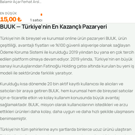
Balamir Açar Ferhat Arslan
EN DÜŞÜK
15,00 ₺
1
satıcı
BUUK — Türkiye'nin En Kazançlı Pazaryeri
Türkiye'nin ilk bireysel ve kurumsal online ürün pazaryeri BUUK, ürün
çeşitliliği, avantajlı fiyatları ve %100 güvenli alışverişe olanak sağlayan
Ödeme Koruma Sistemi ile kurulduğu 2019 yılından bu yana en çok tercih
edilen platform olmaya devam ediyor. 2019 yılında, Türkiye'nin en büyük
sanayi kuruluşlarından Fatinoğlu Holding çatısı altında kurulan bu yeni iş
modeli ile sektöründe farklılık yaratıyor.
Kurulduğu kısa dönemde 20 bin aktif kayıtlı kullanıcısı ile alıcıları ve
satıcıları bir araya getiren BUUK, hem kurumsal hem de bireysel satıcılar
için e-ticaretle etkin ve kolay kullanım konusunda büyük avantaj
sağlamaktadır. BUUK, misyon olarak kullanıcılarının istedikleri ve arzu
ettikleri ürünleri daha kolay, daha uygun ve daha hızlı şekilde ulaşmasını
benimsemiştir.
Türkiye'nin tüm şehirlerine aynı şartlarda binlerce ucuz ürünü ulaştıran