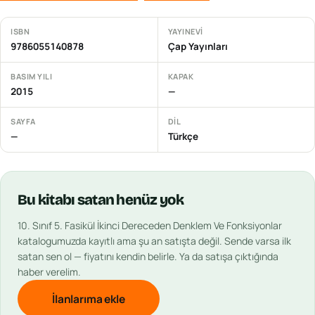
ISBN
YAYINEVI
9786055140878
Çap Yayınları
BASIM YILI
KAPAK
2015
—
SAYFA
DIL
—
Türkçe
Bu
kitabı
satan henüz yok
10. Sınıf 5. Fasikül İkinci Dereceden Denklem Ve Fonksiyonlar
katalogumuzda kayıtlı ama şu an satışta değil. Sende varsa ilk
satan sen ol — fiyatını kendin belirle. Ya da satışa çıktığında
haber verelim.
İlanlarıma ekle