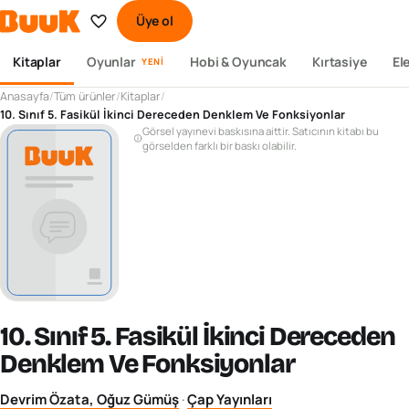
Üye ol
Kitaplar
Oyunlar
Hobi & Oyuncak
Kırtasiye
El
YENI
Anasayfa
/
Tüm ürünler
/
Kitaplar
/
10. Sınıf 5. Fasikül İkinci Dereceden Denklem Ve Fonksiyonlar
Görsel yayınevi baskısına aittir. Satıcının kitabı bu
görselden farklı bir baskı olabilir.
10. Sınıf 5. Fasikül İkinci Dereceden
Denklem Ve Fonksiyonlar
Devrim Özata, Oğuz Gümüş
·
Çap Yayınları