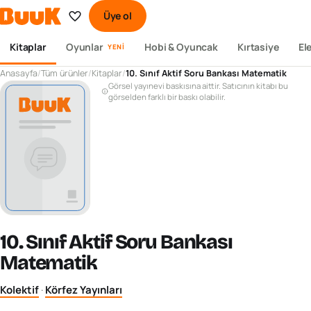
Üye ol
Kitaplar
Oyunlar
Hobi & Oyuncak
Kırtasiye
El
YENI
Anasayfa
/
Tüm ürünler
/
Kitaplar
/
10. Sınıf Aktif Soru Bankası Matematik
Görsel yayınevi baskısına aittir. Satıcının kitabı bu
görselden farklı bir baskı olabilir.
10. Sınıf Aktif Soru Bankası
Matematik
Kolektif
·
Körfez Yayınları