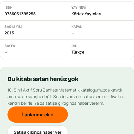
ISBN
YAYINEVI
9786051395258
Körfez Yayınları
BASIM YILI
KAPAK
2015
—
SAYFA
DIL
—
Türkçe
Bu
kitabı
satan henüz yok
10. Sınıf Aktif Soru Bankası Matematik
katalogumuzda kayıtlı
ama şu an satışta değil. Sende varsa ilk satan sen ol — fiyatını
kendin belirle. Ya da satışa çıktığında haber verelim.
İlanlarıma ekle
Satışa çıkınca haber ver