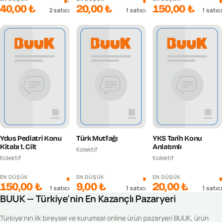
40,00 ₺
20,00 ₺
150,00 ₺
2
satıcı
1
satıcı
1
satıcı
Ydus Pediatri Konu
Türk Mutfağı
YKS Tarih Konu
Kitabı 1. Cilt
Anlatımlı
Kolektif
Kolektif
Kolektif
EN DÜŞÜK
EN DÜŞÜK
EN DÜŞÜK
150,00 ₺
9,00 ₺
20,00 ₺
1
satıcı
1
satıcı
1
satıcı
BUUK — Türkiye'nin En Kazançlı Pazaryeri
Türkiye'nin ilk bireysel ve kurumsal online ürün pazaryeri BUUK, ürün