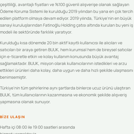
çeşitliliği, avantajlı fiyatları ve %100 güvenli alışverişe olanak sağlayan
Ödeme Koruma Sistemi ile kurulduğu 2019 yılından bu yana en çok tercih
edilen platform olmaya devam ediyor. 2019 yılında, Türkiye'nin en büyük
sanayi kuruluşlarından Fatinoğlu Holding çatısı altında kurulan bu yeni iş
modeli ile sektöründe farklılık yaratıyor.
Kurulduğu kısa dönemde 20 bin aktif kayıtlı kullanıcısı ile alıcıları ve
satıcıları bir araya getiren BUUK, hem kurumsal hem de bireysel satıcılar
için e-ticaretle etkin ve kolay kullanım konusunda büyük avantaj
sağlamaktadır. BUUK, misyon olarak kullanıcılarının istedikleri ve arzu
ettikleri ürünleri daha kolay, daha uygun ve daha hızlı şekilde ulaşmasını
benimsemiştir.
Türkiye'nin tüm şehirlerine aynı şartlarda binlerce ucuz ürünü ulaştıran
BUUK, tüm kullanıcılarının kazanmasına ve ekonomik şekilde alışveriş
yapmasına olanak sunuyor.
BIZE ULAŞIN
Hafta içi 08:00 ile 19:00 saatleri arasında
hizmet vermekteyiz.