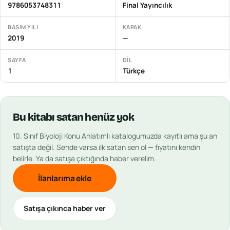
9786053748311
Final Yayıncılık
BASIM YILI
KAPAK
2019
—
SAYFA
DIL
1
Türkçe
Bu
kitabı
satan henüz yok
10. Sınıf Biyoloji Konu Anlatımlı
katalogumuzda kayıtlı ama şu an
satışta değil. Sende varsa ilk satan sen ol — fiyatını kendin
belirle. Ya da satışa çıktığında haber verelim.
İlanlarıma ekle
Satışa çıkınca haber ver