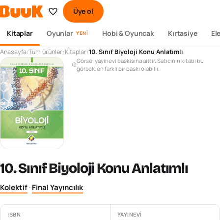
Üye ol
Kitaplar
Oyunlar
Hobi & Oyuncak
Kırtasiye
El
YENI
Anasayfa
/
Tüm ürünler
/
Kitaplar
/
10. Sınıf Biyoloji Konu Anlatımlı
Görsel yayınevi baskısına aittir. Satıcının kitabı bu
görselden farklı bir baskı olabilir.
10. Sınıf Biyoloji Konu Anlatımlı
Kolektif
·
Final Yayıncılık
ISBN
YAYINEVI