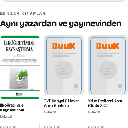
BENZER KITAPLAR
Aynı yazardan ve yayınevinden
TYT Sosyal Bilimler
Ydus Pediatri Konu
İlköğretimde
Soru Bankası
Kitabı 2. Cilt
Kaynaştırma
Kolektif
Kolektif
Kolektif
EN DÜŞÜK
EN DÜŞÜK
EN DÜŞÜK