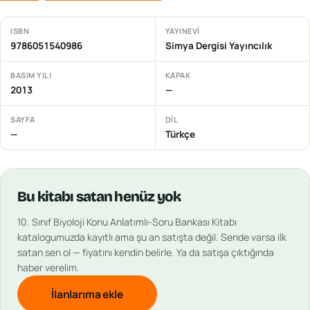
ISBN
YAYINEVI
9786051540986
Simya Dergisi Yayıncılık
BASIM YILI
KAPAK
2013
—
SAYFA
DIL
—
Türkçe
Bu
kitabı
satan henüz yok
10. Sınıf Biyoloji Konu Anlatımlı-Soru Bankası Kitabı
katalogumuzda kayıtlı ama şu an satışta değil. Sende varsa ilk
satan sen ol — fiyatını kendin belirle. Ya da satışa çıktığında
haber verelim.
İlanlarıma ekle