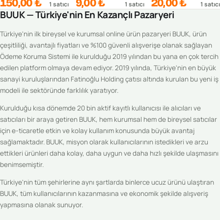
150,00 ₺
9,00 ₺
20,00 ₺
1
satıcı
1
satıcı
1
satıcı
BUUK — Türkiye'nin En Kazançlı Pazaryeri
Türkiye'nin ilk bireysel ve kurumsal online ürün pazaryeri BUUK, ürün
çeşitliliği, avantajlı fiyatları ve %100 güvenli alışverişe olanak sağlayan
Ödeme Koruma Sistemi ile kurulduğu 2019 yılından bu yana en çok tercih
edilen platform olmaya devam ediyor. 2019 yılında, Türkiye'nin en büyük
sanayi kuruluşlarından Fatinoğlu Holding çatısı altında kurulan bu yeni iş
modeli ile sektöründe farklılık yaratıyor.
Kurulduğu kısa dönemde 20 bin aktif kayıtlı kullanıcısı ile alıcıları ve
satıcıları bir araya getiren BUUK, hem kurumsal hem de bireysel satıcılar
için e-ticaretle etkin ve kolay kullanım konusunda büyük avantaj
sağlamaktadır. BUUK, misyon olarak kullanıcılarının istedikleri ve arzu
ettikleri ürünleri daha kolay, daha uygun ve daha hızlı şekilde ulaşmasını
benimsemiştir.
Türkiye'nin tüm şehirlerine aynı şartlarda binlerce ucuz ürünü ulaştıran
BUUK, tüm kullanıcılarının kazanmasına ve ekonomik şekilde alışveriş
yapmasına olanak sunuyor.