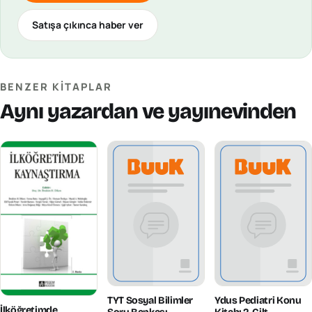
Satışa çıkınca haber ver
BENZER KITAPLAR
Aynı yazardan ve yayınevinden
TYT Sosyal Bilimler
Ydus Pediatri Konu
İlköğretimde