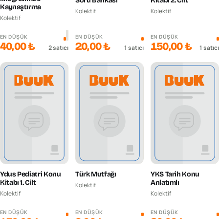
Soru Bankası
Kitabı 2. Cilt
Kaynaştırma
Kolektif
Kolektif
Kolektif
EN DÜŞÜK
EN DÜŞÜK
EN DÜŞÜK
40,00 ₺
20,00 ₺
150,00 ₺
2
satıcı
1
satıcı
1
satıcı
Ydus Pediatri Konu
Türk Mutfağı
YKS Tarih Konu
Kitabı 1. Cilt
Anlatımlı
Kolektif
Kolektif
Kolektif
EN DÜŞÜK
EN DÜŞÜK
EN DÜŞÜK