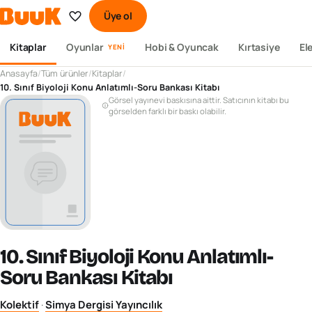
Üye ol
Kitaplar
Oyunlar
Hobi & Oyuncak
Kırtasiye
El
YENI
Anasayfa
/
Tüm ürünler
/
Kitaplar
/
10. Sınıf Biyoloji Konu Anlatımlı-Soru Bankası Kitabı
Görsel yayınevi baskısına aittir. Satıcının kitabı bu
görselden farklı bir baskı olabilir.
10. Sınıf Biyoloji Konu Anlatımlı-
Soru Bankası Kitabı
Kolektif
·
Simya Dergisi Yayıncılık