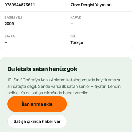
9789944873611
Zirve Dergisi Yayınları
BASIM YILI
KAPAK
2009
—
SAYFA
DIL
—
Türkçe
Bu
kitabı
satan henüz yok
10. Sınıf Coğrafya Konu Anlatım
katalogumuzda kayıtlı ama şu
an satışta değil. Sende varsa ilk satan sen ol — fiyatını kendin
belirle. Ya da satışa çıktığında haber verelim.
İlanlarıma ekle
Satışa çıkınca haber ver