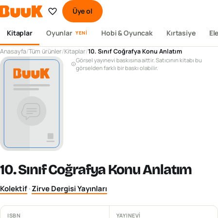
Üye ol
Kitaplar
Oyunlar
Hobi & Oyuncak
Kırtasiye
El
YENI
Anasayfa
/
Tüm ürünler
/
Kitaplar
/
10. Sınıf Coğrafya Konu Anlatım
Görsel yayınevi baskısına aittir. Satıcının kitabı bu
görselden farklı bir baskı olabilir.
10. Sınıf Coğrafya Konu Anlatım
Kolektif
·
Zirve Dergisi Yayınları
ISBN
YAYINEVI