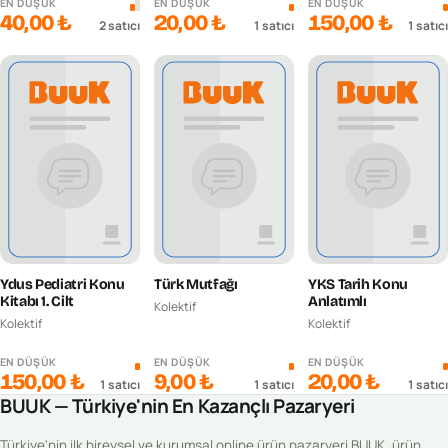
EN DÜŞÜK
EN DÜŞÜK
EN DÜŞÜK
40,00 ₺
20,00 ₺
150,00 ₺
2
satıcı
1
satıcı
1
satıcı
Ydus Pediatri Konu
Türk Mutfağı
YKS Tarih Konu
Kitabı 1. Cilt
Anlatımlı
Kolektif
Kolektif
Kolektif
EN DÜŞÜK
EN DÜŞÜK
EN DÜŞÜK
150,00 ₺
9,00 ₺
20,00 ₺
1
satıcı
1
satıcı
1
satıcı
BUUK — Türkiye'nin En Kazançlı Pazaryeri
Türkiye'nin ilk bireysel ve kurumsal online ürün pazaryeri BUUK, ürün