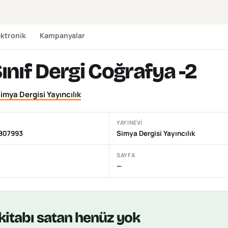
ektronik
Kampanyalar
Sınıf Dergi Coğrafya -2
imya Dergisi Yayıncılık
YAYINEVI
807993
Simya Dergisi Yayıncılık
SAYFA
—
kitabı
satan henüz yok