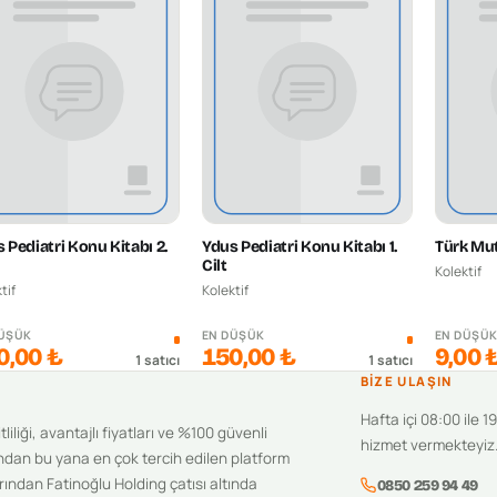
 Pediatri Konu Kitabı 2.
Ydus Pediatri Konu Kitabı 1.
Türk Mut
Cilt
Kolektif
tif
Kolektif
DÜŞÜK
EN DÜŞÜK
EN DÜŞÜ
0,00 ₺
150,00 ₺
9,00 
1
satıcı
1
satıcı
BIZE ULAŞIN
Hafta içi 08:00 ile 1
iliği, avantajlı fiyatları ve %100 güvenli
hizmet vermekteyiz
ndan bu yana en çok tercih edilen platform
ından Fatinoğlu Holding çatısı altında
0850 259 94 49