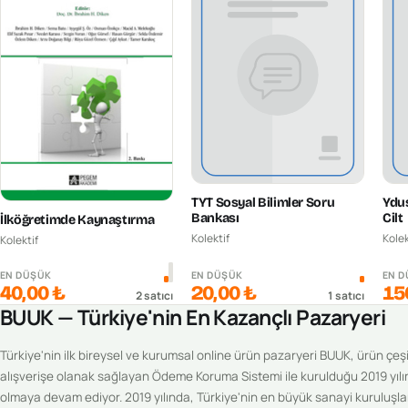
TYT Sosyal Bilimler Soru
Ydus
Bankası
Cilt
İlköğretimde Kaynaştırma
Kolektif
Kolek
Kolektif
EN DÜŞÜK
EN DÜŞÜK
EN 
40,00 ₺
20,00 ₺
15
2
satıcı
1
satıcı
BUUK — Türkiye'nin En Kazançlı Pazaryeri
Türkiye'nin ilk bireysel ve kurumsal online ürün pazaryeri BUUK, ürün çeşitl
alışverişe olanak sağlayan Ödeme Koruma Sistemi ile kurulduğu 2019 yılı
olmaya devam ediyor. 2019 yılında, Türkiye'nin en büyük sanayi kuruluşlar