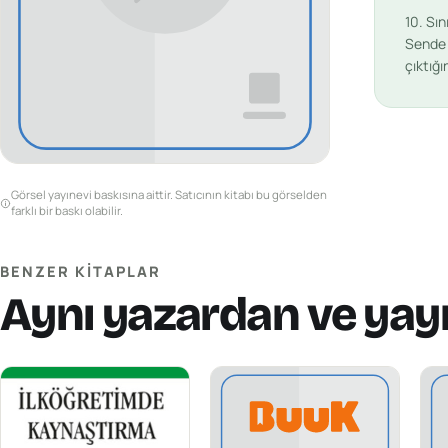
10. Sın
Sende v
çıktığ
Görsel yayınevi baskısına aittir. Satıcının kitabı bu görselden
farklı bir baskı olabilir.
BENZER KITAPLAR
Aynı yazardan ve yay