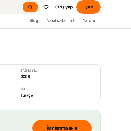
Giriş yap
Üye ol
Blog
Nasıl satarım?
Yardım
BASIM YILI
2008
DIL
Türkçe
İlanlarıma ekle