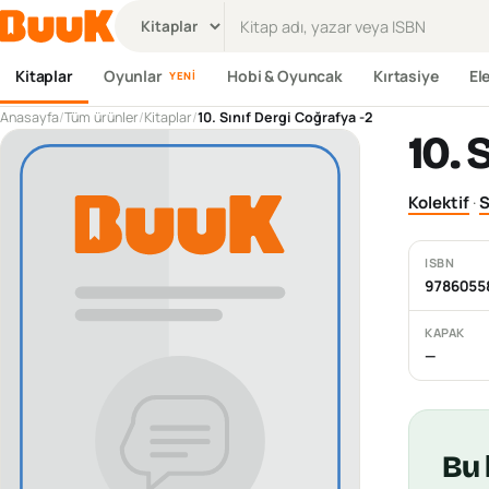
Ürün ara
Kitaplar
Oyunlar
Hobi & Oyuncak
Kırtasiye
El
YENI
Anasayfa
/
Tüm ürünler
/
Kitaplar
/
10. Sınıf Dergi Coğrafya -2
10. 
Kolektif
·
S
ISBN
9786055
KAPAK
—
Bu