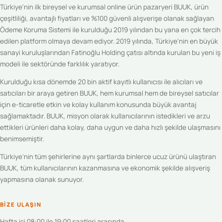
Türkiye'nin ilk bireysel ve kurumsal online ürün pazaryeri BUUK, ürün
çeşitliliği, avantajlı fiyatları ve %100 güvenli alışverişe olanak sağlayan
Ödeme Koruma Sistemi ile kurulduğu 2019 yılından bu yana en çok tercih
edilen platform olmaya devam ediyor. 2019 yılında, Türkiye'nin en büyük
sanayi kuruluşlarından Fatinoğlu Holding çatısı altında kurulan bu yeni iş
modeli ile sektöründe farklılık yaratıyor.
Kurulduğu kısa dönemde 20 bin aktif kayıtlı kullanıcısı ile alıcıları ve
satıcıları bir araya getiren BUUK, hem kurumsal hem de bireysel satıcılar
için e-ticaretle etkin ve kolay kullanım konusunda büyük avantaj
sağlamaktadır. BUUK, misyon olarak kullanıcılarının istedikleri ve arzu
ettikleri ürünleri daha kolay, daha uygun ve daha hızlı şekilde ulaşmasını
benimsemiştir.
Türkiye'nin tüm şehirlerine aynı şartlarda binlerce ucuz ürünü ulaştıran
BUUK, tüm kullanıcılarının kazanmasına ve ekonomik şekilde alışveriş
yapmasına olanak sunuyor.
BIZE ULAŞIN
Hafta içi 08:00 ile 19:00 saatleri arasında