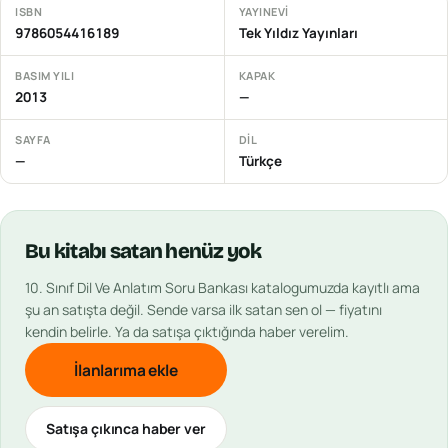
ISBN
YAYINEVI
9786054416189
Tek Yıldız Yayınları
BASIM YILI
KAPAK
2013
—
SAYFA
DIL
—
Türkçe
Bu
kitabı
satan henüz yok
10. Sınıf Dil Ve Anlatım Soru Bankası
katalogumuzda kayıtlı ama
şu an satışta değil. Sende varsa ilk satan sen ol — fiyatını
kendin belirle. Ya da satışa çıktığında haber verelim.
İlanlarıma ekle
Satışa çıkınca haber ver