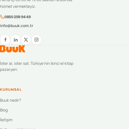
hizmet vermekteyiz.
0850 259 94 49
info@buuk.com.tr
İster al, ister sat. Türkiye’nin ikinci el kitap
pazaryeri.
KURUMSAL
Buuk nedir?
Blog
İletişim