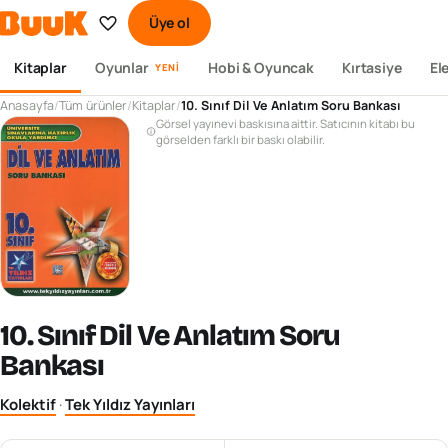
Üye ol
Kitaplar
Oyunlar
Hobi & Oyuncak
Kırtasiye
El
YENI
Anasayfa
/
Tüm ürünler
/
Kitaplar
/
10. Sınıf Dil Ve Anlatım Soru Bankası
Görsel yayınevi baskısına aittir. Satıcının kitabı bu
görselden farklı bir baskı olabilir.
10. Sınıf Dil Ve Anlatım Soru
Bankası
Kolektif
·
Tek Yıldız Yayınları