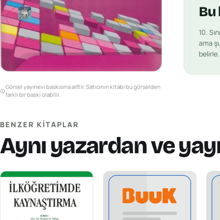
Bu
10. Sın
ama şu 
belirle
Görsel yayınevi baskısına aittir. Satıcının kitabı bu görselden
farklı bir baskı olabilir.
BENZER KITAPLAR
Aynı yazardan ve yay