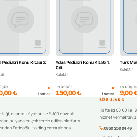
 Pediatri Konu Kitabı 2.
Ydus Pediatri Konu Kitabı 1.
Türk Mut
Cilt
Kolektif
tif
Kolektif
DÜŞÜK
EN DÜŞÜK
EN DÜŞÜ
0,00 ₺
150,00 ₺
9,00 
1
satıcı
1
satıcı
BIZE ULAŞIN
Hafta içi 08:00 ile 1
iliği, avantajlı fiyatları ve %100 güvenli
hizmet vermekteyiz
ndan bu yana en çok tercih edilen platform
ından Fatinoğlu Holding çatısı altında
0850 259 94 49