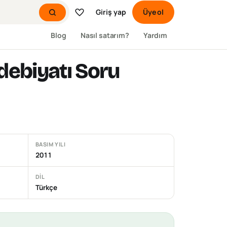
Giriş yap
Üye ol
Blog
Nasıl satarım?
Yardım
Edebiyatı Soru
BASIM YILI
2011
DIL
Türkçe