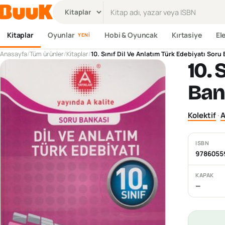
Ürün ara
Kitaplar
Oyunlar
Hobi & Oyuncak
Kırtasiye
El
YENI
Anasayfa
/
Tüm ürünler
/
Kitaplar
/
10. Sınıf Dil Ve Anlatım Türk Edebiyatı Soru
10. 
Ban
Kolektif
·
A
ISBN
9786055
KAPAK
—