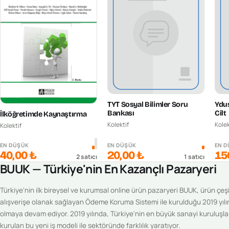
TYT Sosyal Bilimler Soru
Ydus
Bankası
Cilt
İlköğretimde Kaynaştırma
Kolektif
Kolek
Kolektif
EN DÜŞÜK
EN DÜŞÜK
EN 
40,00 ₺
20,00 ₺
15
2
satıcı
1
satıcı
BUUK — Türkiye'nin En Kazançlı Pazaryeri
Türkiye'nin ilk bireysel ve kurumsal online ürün pazaryeri BUUK, ürün çeşitl
alışverişe olanak sağlayan Ödeme Koruma Sistemi ile kurulduğu 2019 yılı
olmaya devam ediyor. 2019 yılında, Türkiye'nin en büyük sanayi kuruluşlar
kurulan bu yeni iş modeli ile sektöründe farklılık yaratıyor.