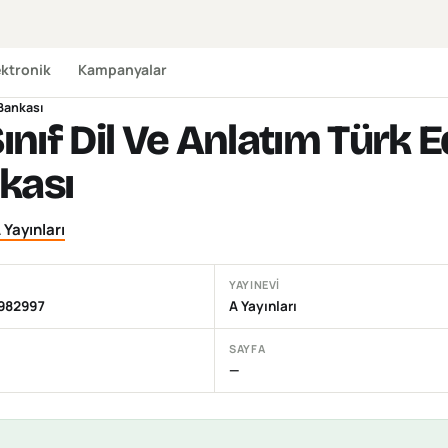
ektronik
Kampanyalar
 Bankası
Sınıf Dil Ve Anlatım Türk 
kası
 Yayınları
YAYINEVI
982997
A Yayınları
SAYFA
—