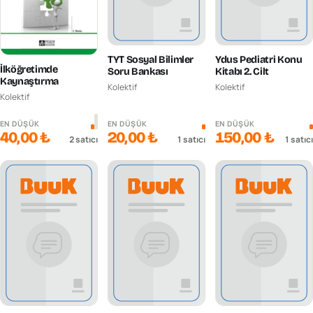
TYT Sosyal Bilimler
Ydus Pediatri Konu
İlköğretimde
Soru Bankası
Kitabı 2. Cilt
Kaynaştırma
Kolektif
Kolektif
Kolektif
EN DÜŞÜK
EN DÜŞÜK
EN DÜŞÜK
40,00 ₺
20,00 ₺
150,00 ₺
2
satıcı
1
satıcı
1
satıcı