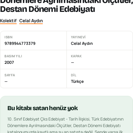
Dönemlere Ayrılmasındaki Ölçütler,
Destan Dönemi Edebiyatı
Kolektif
·
Celal Aydın
ISBN
YAYINEVI
9789944773379
Celal Aydın
BASIM YILI
KAPAK
2007
—
SAYFA
DIL
—
Türkçe
Bu
kitabı
satan henüz yok
10. Sınıf Edebiyat Çks Edebiyat - Tarih İlişkisi, Türk Edebiyatının
Dönemlere Ayrılmasındaki Ölçütler, Destan Dönemi Edebiyatı
katalogumuzda kayıtlı ama şu an satışta değil. Sende varsa ilk