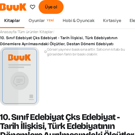
Üye ol
Kitaplar
Oyunlar
Hobi & Oyuncak
Kırtasiye
El
YENI
Anasayfa
/
Tüm ürünler
/
Kitaplar
/
10. Sınıf Edebiyat Çks Edebiyat - Tarih İlişkisi, Türk Edebiyatının
Dönemlere Ayrılmasındaki Ölçütler, Destan Dönemi Edebiyatı
Görsel yayınevi baskısına aittir. Satıcının kitabı bu
görselden farklı bir baskı olabilir.
10. Sınıf Edebiyat Çks Edebiyat -
Tarih İlişkisi, Türk Edebiyatının