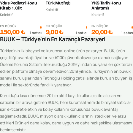
Ydus Pediatri Konu
Türk Mutfağı
YKS Tarih Konu
Kitabı 1. Cilt
Anlatımlı
Kolektif
Kolektif
Kolektif
EN DÜŞÜK
EN DÜŞÜK
EN DÜŞÜK
150,00 ₺
9,00 ₺
20,00 ₺
1
satıcı
1
satıcı
1
satıcı
BUUK — Türkiye'nin En Kazançlı Pazaryeri
Türkiye'nin ilk bireysel ve kurumsal online ürün pazaryeri BUUK, ürün
çeşitliliği, avantajlı fiyatları ve %100 güvenli alışverişe olanak sağlayan
Ödeme Koruma Sistemi ile kurulduğu 2019 yılından bu yana en çok tercih
edilen platform olmaya devam ediyor. 2019 yılında, Türkiye'nin en büyük
sanayi kuruluşlarından Fatinoğlu Holding çatısı altında kurulan bu yeni iş
modeli ile sektöründe farklılık yaratıyor.
Kurulduğu kısa dönemde 20 bin aktif kayıtlı kullanıcısı ile alıcıları ve
satıcıları bir araya getiren BUUK, hem kurumsal hem de bireysel satıcılar
için e-ticaretle etkin ve kolay kullanım konusunda büyük avantaj
sağlamaktadır. BUUK, misyon olarak kullanıcılarının istedikleri ve arzu
ettikleri ürünleri daha kolay, daha uygun ve daha hızlı şekilde ulaşmasını
benimsemiştir.