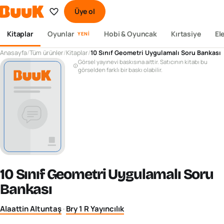
Üye ol
Kitaplar
Oyunlar
Hobi & Oyuncak
Kırtasiye
El
YENI
Anasayfa
/
Tüm ürünler
/
Kitaplar
/
10 Sınıf Geometri Uygulamalı Soru Bankası
Görsel yayınevi baskısına aittir. Satıcının kitabı bu
görselden farklı bir baskı olabilir.
10 Sınıf Geometri Uygulamalı Soru
Bankası
Alaattin Altuntaş
·
Bry 1 R Yayıncılık