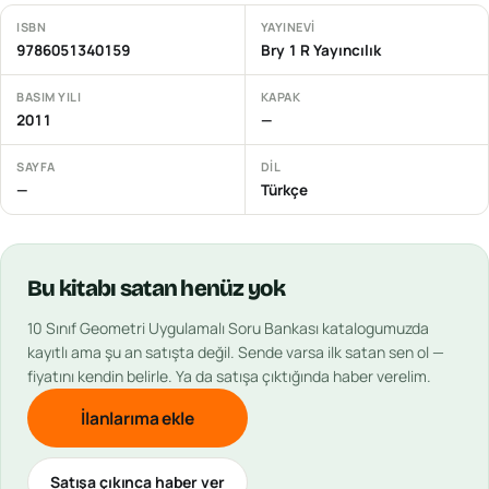
ISBN
YAYINEVI
9786051340159
Bry 1 R Yayıncılık
BASIM YILI
KAPAK
2011
—
SAYFA
DIL
—
Türkçe
Bu
kitabı
satan henüz yok
10 Sınıf Geometri Uygulamalı Soru Bankası
katalogumuzda
kayıtlı ama şu an satışta değil. Sende varsa ilk satan sen ol —
fiyatını kendin belirle. Ya da satışa çıktığında haber verelim.
İlanlarıma ekle
Satışa çıkınca haber ver