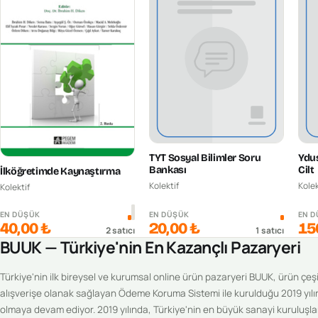
TYT Sosyal Bilimler Soru
Ydus
Bankası
Cilt
İlköğretimde Kaynaştırma
Kolektif
Kolek
Kolektif
EN DÜŞÜK
EN DÜŞÜK
EN 
40,00 ₺
20,00 ₺
15
2
satıcı
1
satıcı
BUUK — Türkiye'nin En Kazançlı Pazaryeri
Türkiye'nin ilk bireysel ve kurumsal online ürün pazaryeri BUUK, ürün çeşitl
alışverişe olanak sağlayan Ödeme Koruma Sistemi ile kurulduğu 2019 yılı
olmaya devam ediyor. 2019 yılında, Türkiye'nin en büyük sanayi kuruluşlar