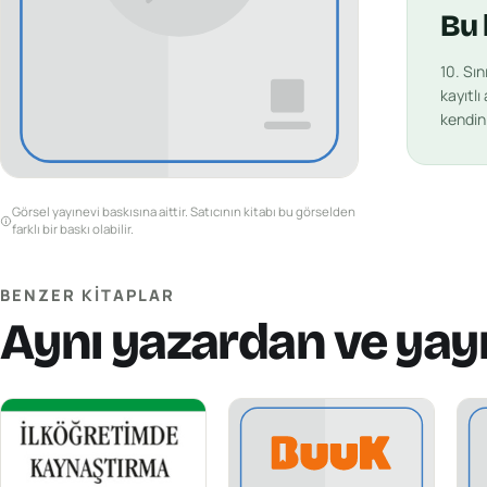
Bu
10. Sın
kayıtlı
kendin 
Görsel yayınevi baskısına aittir. Satıcının kitabı bu görselden
farklı bir baskı olabilir.
BENZER KITAPLAR
Aynı yazardan ve yay