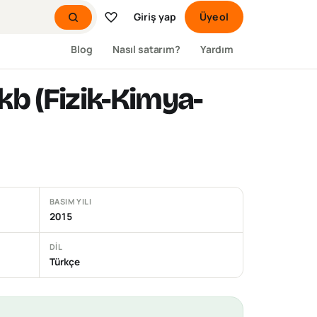
Giriş yap
Üye ol
Blog
Nasıl satarım?
Yardım
Fkb (Fizik-Kimya-
BASIM YILI
2015
DIL
Türkçe