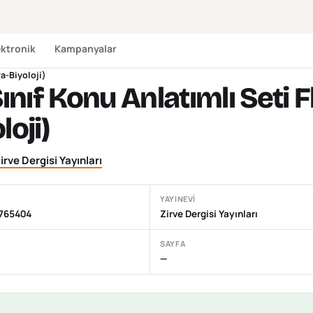
ektronik
Kampanyalar
ya-Biyoloji)
Sınıf Konu Anlatımlı Seti 
loji)
irve Dergisi Yayınları
YAYINEVI
765404
Zirve Dergisi Yayınları
SAYFA
—