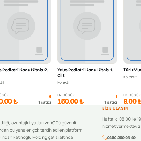
 Pediatri Konu Kitabı 2.
Ydus Pediatri Konu Kitabı 1.
Türk Mut
Cilt
Kolektif
tif
Kolektif
DÜŞÜK
EN DÜŞÜK
EN DÜŞÜ
0,00 ₺
150,00 ₺
9,00 
1
satıcı
1
satıcı
BIZE ULAŞIN
Hafta içi 08:00 ile 1
iliği, avantajlı fiyatları ve %100 güvenli
hizmet vermekteyiz
ndan bu yana en çok tercih edilen platform
ından Fatinoğlu Holding çatısı altında
0850 259 94 49