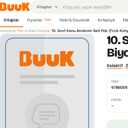
Ürün ara
Kitaplar
Oyunlar
Hobi & Oyuncak
Kırtasiye
El
YENI
Anasayfa
/
Tüm ürünler
/
Kitaplar
/
10. Sınıf Konu Anlatımlı Seti Fkb (Fizik-Kim
10. 
Biyo
Kolektif
·
Z
ISBN
9786059
KAPAK
—