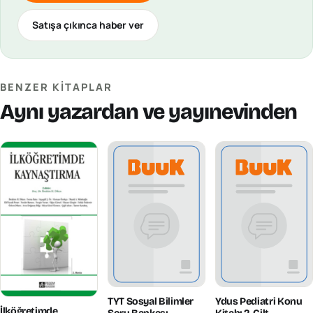
Satışa çıkınca haber ver
BENZER KITAPLAR
Aynı yazardan ve yayınevinden
TYT Sosyal Bilimler
Ydus Pediatri Konu
İlköğretimde