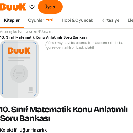
Üye ol
Kitaplar
Oyunlar
Hobi & Oyuncak
Kırtasiye
El
YENI
Anasayfa
/
Tüm ürünler
/
Kitaplar
/
10. Sınıf Matematik Konu Anlatımlı Soru Bankası
Görsel yayınevi baskısına aittir. Satıcının kitabı bu
görselden farklı bir baskı olabilir.
10. Sınıf Matematik Konu Anlatımlı
Soru Bankası
Kolektif
·
Uğur Hazırlık