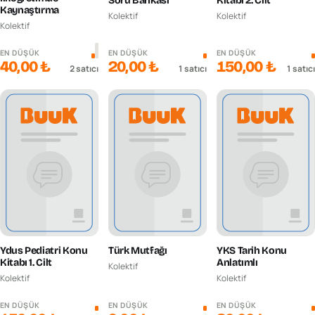
Soru Bankası
Kitabı 2. Cilt
Kaynaştırma
Kolektif
Kolektif
Kolektif
EN DÜŞÜK
EN DÜŞÜK
EN DÜŞÜK
40,00 ₺
20,00 ₺
150,00 ₺
2
satıcı
1
satıcı
1
satıcı
Ydus Pediatri Konu
Türk Mutfağı
YKS Tarih Konu
Kitabı 1. Cilt
Anlatımlı
Kolektif
Kolektif
Kolektif
EN DÜŞÜK
EN DÜŞÜK
EN DÜŞÜK