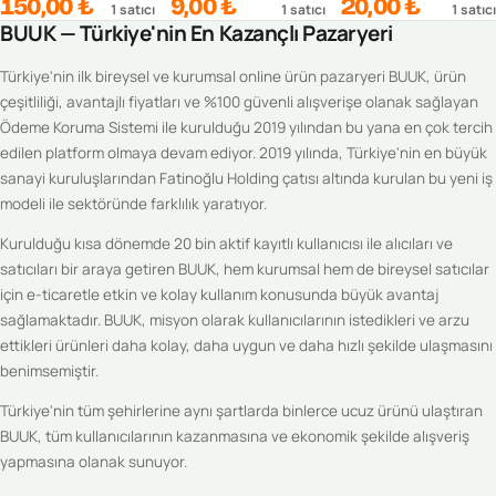
150,00 ₺
9,00 ₺
20,00 ₺
1
satıcı
1
satıcı
1
satıcı
BUUK — Türkiye'nin En Kazançlı Pazaryeri
Türkiye'nin ilk bireysel ve kurumsal online ürün pazaryeri BUUK, ürün
çeşitliliği, avantajlı fiyatları ve %100 güvenli alışverişe olanak sağlayan
Ödeme Koruma Sistemi ile kurulduğu 2019 yılından bu yana en çok tercih
edilen platform olmaya devam ediyor. 2019 yılında, Türkiye'nin en büyük
sanayi kuruluşlarından Fatinoğlu Holding çatısı altında kurulan bu yeni iş
modeli ile sektöründe farklılık yaratıyor.
Kurulduğu kısa dönemde 20 bin aktif kayıtlı kullanıcısı ile alıcıları ve
satıcıları bir araya getiren BUUK, hem kurumsal hem de bireysel satıcılar
için e-ticaretle etkin ve kolay kullanım konusunda büyük avantaj
sağlamaktadır. BUUK, misyon olarak kullanıcılarının istedikleri ve arzu
ettikleri ürünleri daha kolay, daha uygun ve daha hızlı şekilde ulaşmasını
benimsemiştir.
Türkiye'nin tüm şehirlerine aynı şartlarda binlerce ucuz ürünü ulaştıran
BUUK, tüm kullanıcılarının kazanmasına ve ekonomik şekilde alışveriş
yapmasına olanak sunuyor.