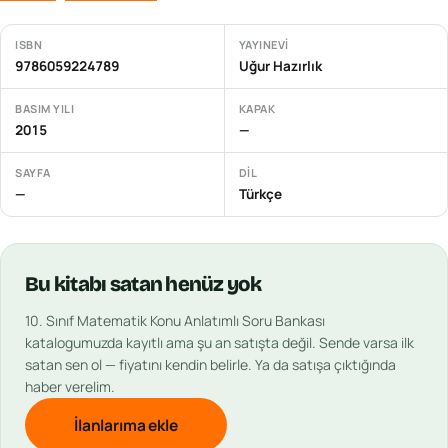
ISBN
YAYINEVI
9786059224789
Uğur Hazırlık
BASIM YILI
KAPAK
2015
—
SAYFA
DIL
—
Türkçe
Bu
kitabı
satan henüz yok
10. Sınıf Matematik Konu Anlatımlı Soru Bankası
katalogumuzda kayıtlı ama şu an satışta değil. Sende varsa ilk
satan sen ol — fiyatını kendin belirle. Ya da satışa çıktığında
haber verelim.
İlanlarıma ekle