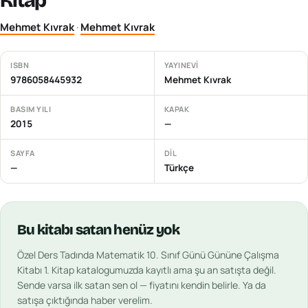
Kitap
Mehmet Kıvrak
·
Mehmet Kıvrak
ISBN
YAYINEVI
9786058445932
Mehmet Kıvrak
BASIM YILI
KAPAK
2015
—
SAYFA
DIL
—
Türkçe
Bu
kitabı
satan henüz yok
Özel Ders Tadında Matematik 10. Sınıf Günü Gününe Çalışma
Kitabı 1. Kitap
katalogumuzda kayıtlı ama şu an satışta değil.
Sende varsa ilk satan sen ol — fiyatını kendin belirle. Ya da
satışa çıktığında haber verelim.