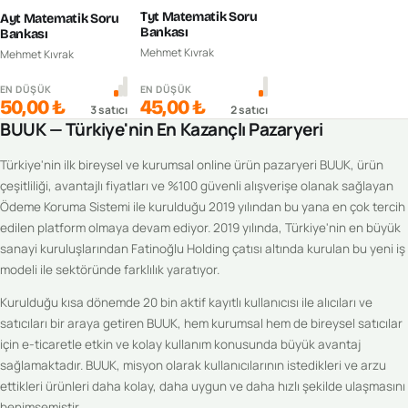
Tyt Matematik Soru
Ayt Matematik Soru
Bankası
Bankası
Mehmet Kıvrak
Mehmet Kıvrak
EN DÜŞÜK
EN DÜŞÜK
50,00 ₺
45,00 ₺
3
satıcı
2
satıcı
BUUK — Türkiye'nin En Kazançlı Pazaryeri
Türkiye'nin ilk bireysel ve kurumsal online ürün pazaryeri BUUK, ürün
çeşitliliği, avantajlı fiyatları ve %100 güvenli alışverişe olanak sağlayan
Ödeme Koruma Sistemi ile kurulduğu 2019 yılından bu yana en çok tercih
edilen platform olmaya devam ediyor. 2019 yılında, Türkiye'nin en büyük
sanayi kuruluşlarından Fatinoğlu Holding çatısı altında kurulan bu yeni iş
modeli ile sektöründe farklılık yaratıyor.
Kurulduğu kısa dönemde 20 bin aktif kayıtlı kullanıcısı ile alıcıları ve
satıcıları bir araya getiren BUUK, hem kurumsal hem de bireysel satıcılar
için e-ticaretle etkin ve kolay kullanım konusunda büyük avantaj
sağlamaktadır. BUUK, misyon olarak kullanıcılarının istedikleri ve arzu
ettikleri ürünleri daha kolay, daha uygun ve daha hızlı şekilde ulaşmasını
benimsemiştir.