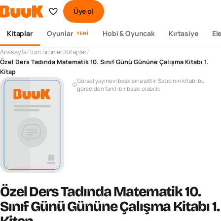
Üye ol
Kitaplar
Oyunlar
Hobi & Oyuncak
Kırtasiye
El
YENI
Anasayfa
/
Tüm ürünler
/
Kitaplar
/
Özel Ders Tadında Matematik 10. Sınıf Günü Gününe Çalışma Kitabı 1.
Kitap
Görsel yayınevi baskısına aittir. Satıcının kitabı bu
görselden farklı bir baskı olabilir.
Özel Ders Tadında Matematik 10.
Sınıf Günü Gününe Çalışma Kitabı 1.