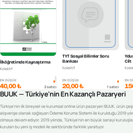
TYT Sosyal Bilimler Soru
Ydus
Bankası
Cilt
İlköğretimde Kaynaştırma
Kolektif
Kolek
Kolektif
EN DÜŞÜK
EN DÜŞÜK
EN 
40,00 ₺
20,00 ₺
15
2
satıcı
1
satıcı
BUUK — Türkiye'nin En Kazançlı Pazaryeri
Türkiye'nin ilk bireysel ve kurumsal online ürün pazaryeri BUUK, ürün çeşitl
alışverişe olanak sağlayan Ödeme Koruma Sistemi ile kurulduğu 2019 yılı
olmaya devam ediyor. 2019 yılında, Türkiye'nin en büyük sanayi kuruluşlar
kurulan bu yeni iş modeli ile sektöründe farklılık yaratıyor.