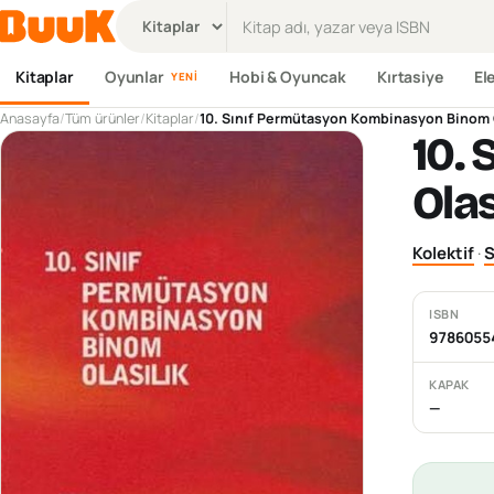
Ürün ara
Kitaplar
Oyunlar
Hobi & Oyuncak
Kırtasiye
El
YENI
Anasayfa
/
Tüm ürünler
/
Kitaplar
/
10. Sınıf Permütasyon Kombinasyon Binom O
10.
Olas
Kolektif
·
S
ISBN
9786055
KAPAK
—