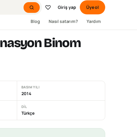
Giriş yap
Üye ol
Blog
Nasıl satarım?
Yardım
binasyon Binom
BASIM YILI
2014
DIL
Türkçe