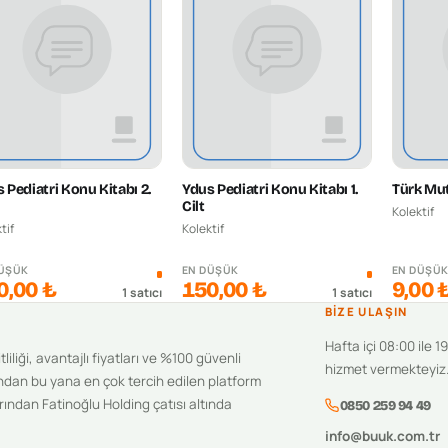
 Pediatri Konu Kitabı 2.
Ydus Pediatri Konu Kitabı 1.
Türk Mut
Cilt
Kolektif
tif
Kolektif
DÜŞÜK
EN DÜŞÜK
EN DÜŞÜ
0,00 ₺
150,00 ₺
9,00 
1
satıcı
1
satıcı
BIZE ULAŞIN
Hafta içi 08:00 ile 1
iliği, avantajlı fiyatları ve %100 güvenli
hizmet vermekteyiz
ndan bu yana en çok tercih edilen platform
ından Fatinoğlu Holding çatısı altında
0850 259 94 49
info@buuk.com.tr