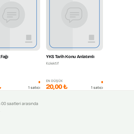
fağı
YKS Tarih Konu Anlatımlı
Kolektif
K
EN DÜŞÜK
₺
20,00 ₺
1
satıcı
1
satıcı
9:00 saatleri arasında
.