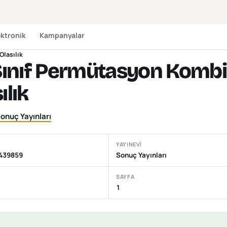
ektronik
Kampanyalar
lasılık
 Sınıf Permütasyon Kom
ılık
onuç Yayınları
YAYINEVI
439859
Sonuç Yayınları
SAYFA
1