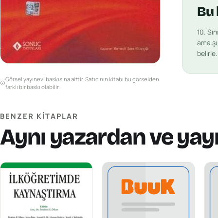
Bu
10. Sı
ama şu 
belirle
Görsel yayınevi baskısına aittir. Satıcının kitabı bu görselden
farklı bir baskı olabilir.
BENZER KITAPLAR
Aynı yazardan ve yay