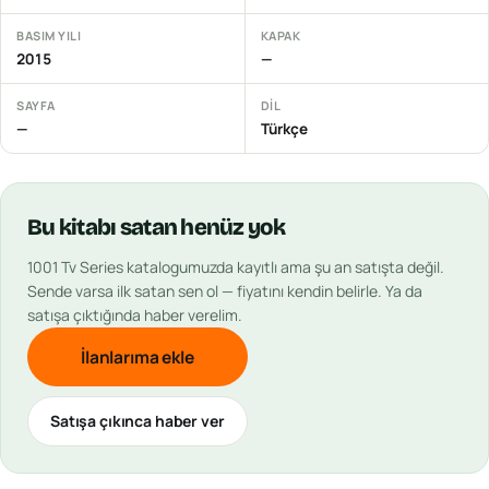
BASIM YILI
KAPAK
2015
—
SAYFA
DIL
—
Türkçe
Bu
kitabı
satan henüz yok
1001 Tv Series
katalogumuzda kayıtlı ama şu an satışta değil.
Sende varsa ilk satan sen ol — fiyatını kendin belirle. Ya da
satışa çıktığında haber verelim.
İlanlarıma ekle
Satışa çıkınca haber ver