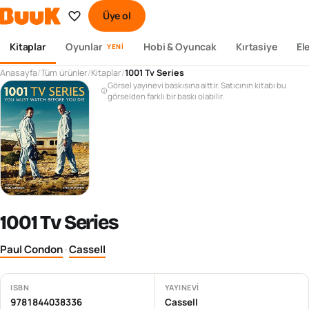
Üye ol
Kitaplar
Oyunlar
Hobi & Oyuncak
Kırtasiye
El
YENI
Anasayfa
/
Tüm ürünler
/
Kitaplar
/
1001 Tv Series
Görsel yayınevi baskısına aittir. Satıcının kitabı bu
görselden farklı bir baskı olabilir.
1001 Tv Series
Paul Condon
·
Cassell
ISBN
YAYINEVI
9781844038336
Cassell