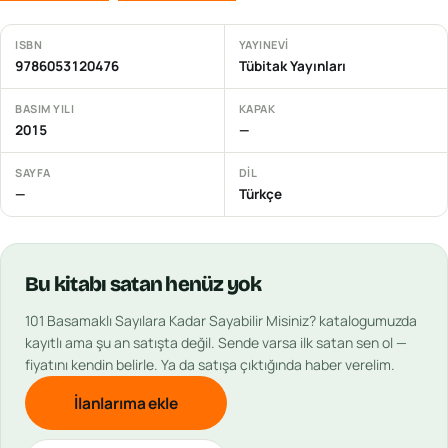
ISBN
YAYINEVI
9786053120476
Tübitak Yayınları
BASIM YILI
KAPAK
2015
—
SAYFA
DIL
—
Türkçe
Bu
kitabı
satan henüz yok
101 Basamaklı Sayılara Kadar Sayabilir Misiniz?
katalogumuzda
kayıtlı ama şu an satışta değil. Sende varsa ilk satan sen ol —
fiyatını kendin belirle. Ya da satışa çıktığında haber verelim.
İlanlarıma ekle