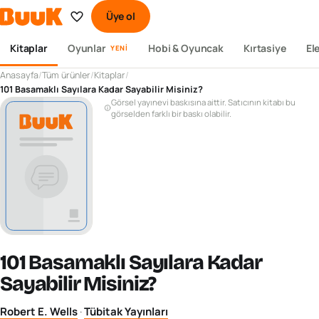
Üye ol
Kitaplar
Oyunlar
Hobi & Oyuncak
Kırtasiye
El
YENI
Anasayfa
/
Tüm ürünler
/
Kitaplar
/
101 Basamaklı Sayılara Kadar Sayabilir Misiniz?
Görsel yayınevi baskısına aittir. Satıcının kitabı bu
görselden farklı bir baskı olabilir.
101 Basamaklı Sayılara Kadar
Sayabilir Misiniz?
Robert E. Wells
·
Tübitak Yayınları