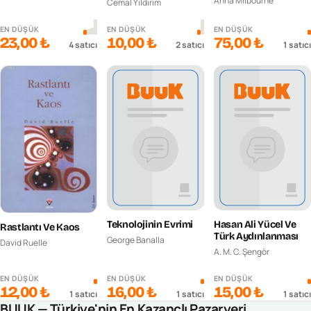
Anna Milbourne
Cemal Yıldırım
EN DÜŞÜK
EN DÜŞÜK
EN DÜŞÜK
23,00 ₺
10,00 ₺
75,00 ₺
4
satıcı
2
satıcı
1
satıcı
Teknolojinin Evrimi
Hasan Ali Yücel Ve
Rastlantı Ve Kaos
Türk Aydınlanması
George Banalla
David Ruelle
A. M. C. Şengör
EN DÜŞÜK
EN DÜŞÜK
EN DÜŞÜK
12,00 ₺
16,00 ₺
15,00 ₺
1
satıcı
1
satıcı
1
satıcı
BUUK — Türkiye'nin En Kazançlı Pazaryeri