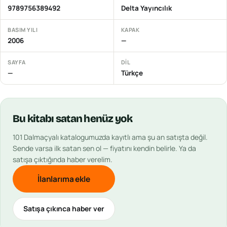
9789756389492
Delta Yayıncılık
BASIM YILI
KAPAK
2006
—
SAYFA
DIL
—
Türkçe
Bu
kitabı
satan henüz yok
101 Dalmaçyalı
katalogumuzda kayıtlı ama şu an satışta değil.
Sende varsa ilk satan sen ol — fiyatını kendin belirle. Ya da
satışa çıktığında haber verelim.
İlanlarıma ekle
Satışa çıkınca haber ver