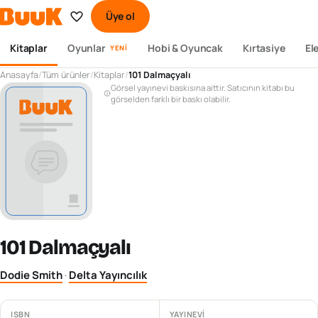
Üye ol
Kitaplar
Oyunlar
Hobi & Oyuncak
Kırtasiye
El
YENI
Anasayfa
/
Tüm ürünler
/
Kitaplar
/
101 Dalmaçyalı
Görsel yayınevi baskısına aittir. Satıcının kitabı bu
görselden farklı bir baskı olabilir.
101 Dalmaçyalı
Dodie Smith
·
Delta Yayıncılık
ISBN
YAYINEVI