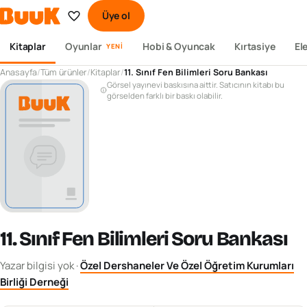
Üye ol
Kitaplar
Oyunlar
Hobi & Oyuncak
Kırtasiye
El
YENI
Anasayfa
/
Tüm ürünler
/
Kitaplar
/
11. Sınıf Fen Bilimleri Soru Bankası
Görsel yayınevi baskısına aittir. Satıcının kitabı bu
görselden farklı bir baskı olabilir.
11. Sınıf Fen Bilimleri Soru Bankası
Yazar bilgisi yok
·
Özel Dershaneler Ve Özel Öğretim Kurumları
Birliği Derneği