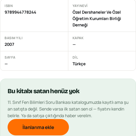
ISBN
YAYINEVI
9789944778244
Özel Dershaneler Ve Özel
Öğretim Kurumları Birliği
Derneği
BASIM YILI
KAPAK
2007
—
SAYFA
DIL
—
Türkçe
Bu
kitabı
satan henüz yok
11. Sınıf Fen Bilimleri Soru Bankası
katalogumuzda kayıtlı ama şu
an satışta değil. Sende varsa ilk satan sen ol — fiyatını kendin
belirle. Ya da satışa çıktığında haber verelim.
İlanlarıma ekle