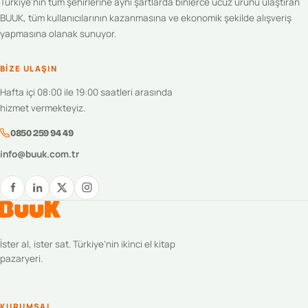
Türkiye'nin tüm şehirlerine aynı şartlarda binlerce ucuz ürünü ulaştıran
BUUK, tüm kullanıcılarının kazanmasına ve ekonomik şekilde alışveriş
yapmasına olanak sunuyor.
BIZE ULAŞIN
Hafta içi 08:00 ile 19:00 saatleri arasında
hizmet vermekteyiz.
0850 259 94 49
info@buuk.com.tr
İster al, ister sat. Türkiye’nin ikinci el kitap
pazaryeri.
KURUMSAL