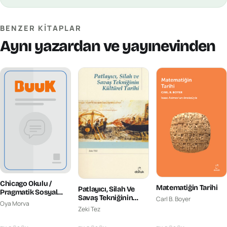
BENZER KITAPLAR
Aynı yazardan ve yayınevinden
Chicago Okulu /
Matematiğin Tarihi
Patlayıcı, Silah Ve
Pragmatik Sosyal
Savaş Tekniğinin
Carl B. Boyer
Teoride İletişimin
Oya Morva
Kültürel Tarihi
Zeki Tez
Keşfi