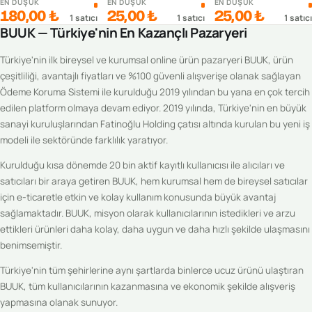
EN DÜŞÜK
EN DÜŞÜK
EN DÜŞÜK
180,00 ₺
25,00 ₺
25,00 ₺
1
satıcı
1
satıcı
1
satıcı
BUUK — Türkiye'nin En Kazançlı Pazaryeri
Türkiye'nin ilk bireysel ve kurumsal online ürün pazaryeri BUUK, ürün
çeşitliliği, avantajlı fiyatları ve %100 güvenli alışverişe olanak sağlayan
Ödeme Koruma Sistemi ile kurulduğu 2019 yılından bu yana en çok tercih
edilen platform olmaya devam ediyor. 2019 yılında, Türkiye'nin en büyük
sanayi kuruluşlarından Fatinoğlu Holding çatısı altında kurulan bu yeni iş
modeli ile sektöründe farklılık yaratıyor.
Kurulduğu kısa dönemde 20 bin aktif kayıtlı kullanıcısı ile alıcıları ve
satıcıları bir araya getiren BUUK, hem kurumsal hem de bireysel satıcılar
için e-ticaretle etkin ve kolay kullanım konusunda büyük avantaj
sağlamaktadır. BUUK, misyon olarak kullanıcılarının istedikleri ve arzu
ettikleri ürünleri daha kolay, daha uygun ve daha hızlı şekilde ulaşmasını
benimsemiştir.
Türkiye'nin tüm şehirlerine aynı şartlarda binlerce ucuz ürünü ulaştıran
BUUK, tüm kullanıcılarının kazanmasına ve ekonomik şekilde alışveriş
yapmasına olanak sunuyor.