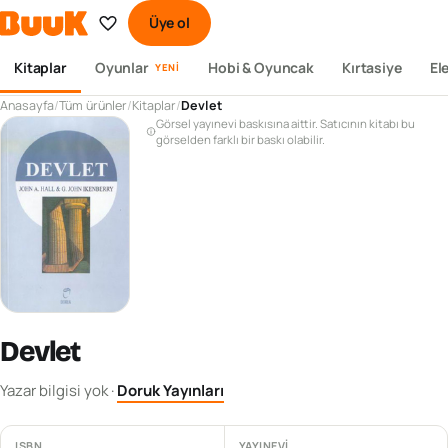
Üye ol
Kitaplar
Oyunlar
Hobi & Oyuncak
Kırtasiye
El
YENI
Anasayfa
/
Tüm ürünler
/
Kitaplar
/
Devlet
Görsel yayınevi baskısına aittir. Satıcının kitabı bu
görselden farklı bir baskı olabilir.
Devlet
Yazar bilgisi yok
·
Doruk Yayınları
ISBN
YAYINEVI