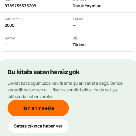
9789755533209
Doruk Yayınları
BASIM YILI
KAPAK
2000
—
SAYFA
DIL
—
Türkçe
Bu
kitabı
satan henüz yok
Devlet
katalogumuzda kayıtlı ama şu an satışta değil. Sende
varsa ilk satan sen ol — fiyatını kendin belirle. Ya da satışa
çıktığında haber verelim.
İlanlarıma ekle
Satışa çıkınca haber ver