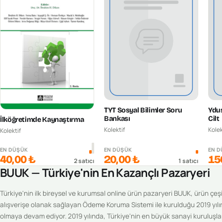
TYT Sosyal Bilimler Soru
Ydus
Bankası
Cilt
İlköğretimde Kaynaştırma
Kolektif
Kolek
Kolektif
EN DÜŞÜK
EN DÜŞÜK
EN 
40,00 ₺
20,00 ₺
15
2
satıcı
1
satıcı
BUUK — Türkiye'nin En Kazançlı Pazaryeri
Türkiye'nin ilk bireysel ve kurumsal online ürün pazaryeri BUUK, ürün çeşitl
alışverişe olanak sağlayan Ödeme Koruma Sistemi ile kurulduğu 2019 yılı
olmaya devam ediyor. 2019 yılında, Türkiye'nin en büyük sanayi kuruluşlar