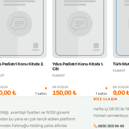
 Pediatri Konu Kitabı 2.
Ydus Pediatri Konu Kitabı 1.
Türk Mut
Cilt
Kolektif
tif
Kolektif
DÜŞÜK
EN DÜŞÜK
EN DÜŞÜ
0,00 ₺
150,00 ₺
9,00 
1
satıcı
1
satıcı
BIZE ULAŞIN
Hafta içi 08:00 ile 1
iliği, avantajlı fiyatları ve %100 güvenli
hizmet vermekteyiz
ndan bu yana en çok tercih edilen platform
ından Fatinoğlu Holding çatısı altında
0850 259 94 49