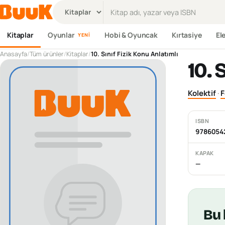
Ürün ara
Kitaplar
Oyunlar
Hobi & Oyuncak
Kırtasiye
El
YENI
Anasayfa
/
Tüm ürünler
/
Kitaplar
/
10. Sınıf Fizik Konu Anlatımlı
10. 
Kolektif
·
F
ISBN
9786054
KAPAK
—
Bu