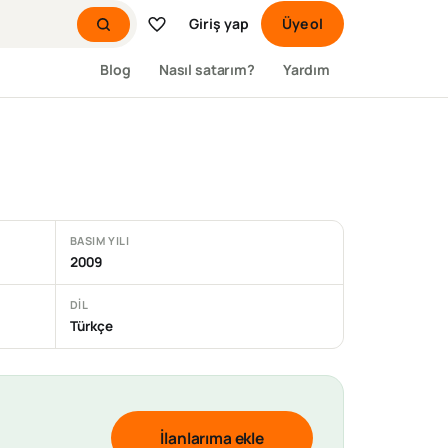
Giriş yap
Üye ol
Blog
Nasıl satarım?
Yardım
BASIM YILI
2009
DIL
Türkçe
İlanlarıma ekle