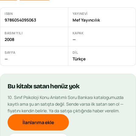
ISBN
YAYINEVI
9786054095063
Mef Yayıncılık
BASIM YILI
KAPAK
2008
—
SAYFA
DIL
—
Türkçe
Bu
kitabı
satan henüz yok
10. Sınıf Psikoloji Konu Anlatımlı Soru Bankası
katalogumuzda
kayıtlı ama şu an satışta değil. Sende varsa ilk satan sen ol —
fiyatını kendin belirle. Ya da satışa çıktığında haber verelim.
İlanlarıma ekle