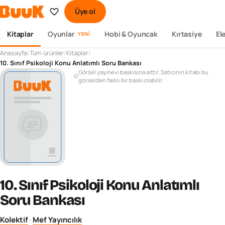
Üye ol
Kitaplar
Oyunlar
Hobi & Oyuncak
Kırtasiye
El
YENI
Anasayfa
/
Tüm ürünler
/
Kitaplar
/
10. Sınıf Psikoloji Konu Anlatımlı Soru Bankası
Görsel yayınevi baskısına aittir. Satıcının kitabı bu
görselden farklı bir baskı olabilir.
10. Sınıf Psikoloji Konu Anlatımlı
Soru Bankası
Kolektif
·
Mef Yayıncılık