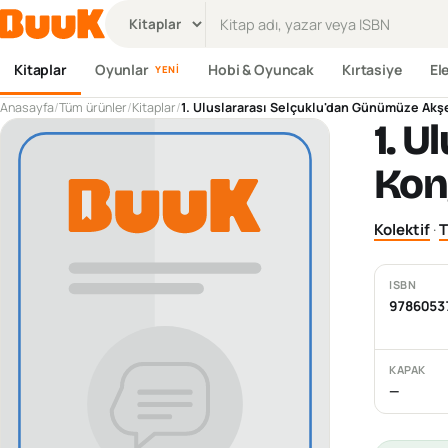
Ürün ara
Kitaplar
Oyunlar
Hobi & Oyuncak
Kırtasiye
El
YENI
Anasayfa
/
Tüm ürünler
/
Kitaplar
/
1. Uluslararası Selçuklu'dan Günümüze Akşe
1. 
Kong
Kolektif
·
T
ISBN
9786053
KAPAK
—