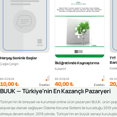
Herşey Seninle Başlar
TYT 
Ban
İlköğretimde Kaynaştırma
Çağla Çelgin
Kolek
Kolektif
EN DÜŞÜK
EN DÜŞÜK
EN 
10,00 ₺
40,00 ₺
20
3
satıcı
2
satıcı
BUUK — Türkiye'nin En Kazançlı Pazaryeri
Türkiye'nin ilk bireysel ve kurumsal online ürün pazaryeri BUUK, ürün çeşitl
alışverişe olanak sağlayan Ödeme Koruma Sistemi ile kurulduğu 2019 yılı
olmaya devam ediyor. 2019 yılında, Türkiye'nin en büyük sanayi kuruluşlar