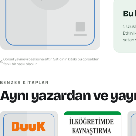
Bu
1. Ulu
Etkinlik
satan s
Görsel yayınevi baskısına aittir. Satıcının kitabı bu görselden
farklı bir baskı olabilir.
BENZER KITAPLAR
Aynı yazardan ve yay