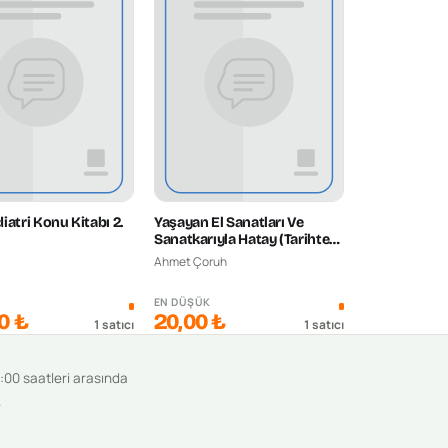
iatri Konu Kitabı 2.
Yaşayan El Sanatları Ve
Sanatkarıyla Hatay (Tarihten
Günümüze)
Ahmet Çoruh
K
EN DÜŞÜK
0 ₺
20,00 ₺
1
satıcı
1
satıcı
9:00 saatleri arasında
.