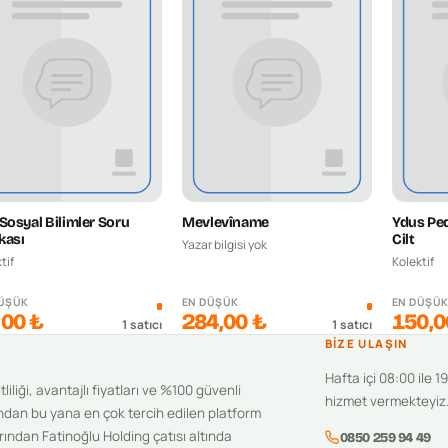
Sosyal Bilimler Soru
Mevlevîname
Ydus Ped
kası
Cilt
Yazar bilgisi yok
tif
Kolektif
DÜŞÜK
EN DÜŞÜK
EN DÜŞÜ
,00 ₺
284,00 ₺
150,0
1
satıcı
1
satıcı
BIZE ULAŞIN
Hafta içi 08:00 ile 1
iliği, avantajlı fiyatları ve %100 güvenli
hizmet vermekteyiz
ndan bu yana en çok tercih edilen platform
ından Fatinoğlu Holding çatısı altında
0850 259 94 49