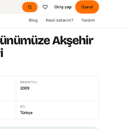
Giriş yap
Üye ol
Blog
Nasıl satarım?
Yardım
n Günümüze Akşehir
i
BASIM YILI
2009
DIL
Türkçe