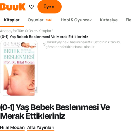
Üye ol
Kitaplar
Oyunlar
Hobi & Oyuncak
Kırtasiye
El
YENI
Anasayfa
/
Tüm ürünler
/
Kitaplar
/
(0-1) Yaş Bebek Beslenmesi Ve Merak Ettikleriniz
Görsel yayınevi baskısına aittir. Satıcının kitabı bu
görselden farklı bir baskı olabilir.
(0-1) Yaş Bebek Beslenmesi Ve
Merak Ettikleriniz
Hilal Mocan
·
Alfa Yayınları