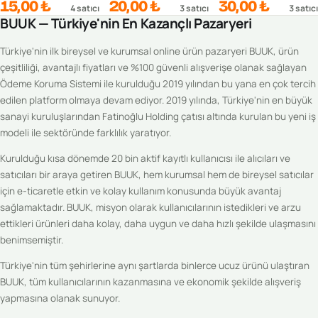
15,00 ₺
20,00 ₺
30,00 ₺
4
satıcı
3
satıcı
3
satıcı
BUUK — Türkiye'nin En Kazançlı Pazaryeri
Türkiye'nin ilk bireysel ve kurumsal online ürün pazaryeri BUUK, ürün
çeşitliliği, avantajlı fiyatları ve %100 güvenli alışverişe olanak sağlayan
Ödeme Koruma Sistemi ile kurulduğu 2019 yılından bu yana en çok tercih
edilen platform olmaya devam ediyor. 2019 yılında, Türkiye'nin en büyük
sanayi kuruluşlarından Fatinoğlu Holding çatısı altında kurulan bu yeni iş
modeli ile sektöründe farklılık yaratıyor.
Kurulduğu kısa dönemde 20 bin aktif kayıtlı kullanıcısı ile alıcıları ve
satıcıları bir araya getiren BUUK, hem kurumsal hem de bireysel satıcılar
için e-ticaretle etkin ve kolay kullanım konusunda büyük avantaj
sağlamaktadır. BUUK, misyon olarak kullanıcılarının istedikleri ve arzu
ettikleri ürünleri daha kolay, daha uygun ve daha hızlı şekilde ulaşmasını
benimsemiştir.
Türkiye'nin tüm şehirlerine aynı şartlarda binlerce ucuz ürünü ulaştıran
BUUK, tüm kullanıcılarının kazanmasına ve ekonomik şekilde alışveriş
yapmasına olanak sunuyor.