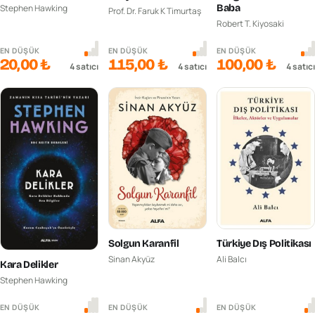
Baba
Stephen Hawking
Prof. Dr. Faruk K Timurtaş
Robert T. Kiyosaki
EN DÜŞÜK
EN DÜŞÜK
EN DÜŞÜK
20,00 ₺
115,00 ₺
100,00 ₺
4
satıcı
4
satıcı
4
satıcı
Solgun Karanfil
Türkiye Dış Politikası
Sinan Akyüz
Ali Balcı
Kara Delikler
Stephen Hawking
EN DÜŞÜK
EN DÜŞÜK
EN DÜŞÜK