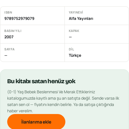
ISBN
YAYINEVI
9789752979079
Alfa Yayınları
BASIM YILI
KAPAK
2007
—
SAYFA
DIL
—
Türkçe
Bu
kitabı
satan henüz yok
(0-1) Yaş Bebek Beslenmesi Ve Merak Ettikleriniz
katalogumuzda kayıtlı ama şu an satışta değil. Sende varsa ilk
satan sen ol — fiyatını kendin belirle. Ya da satışa çıktığında
haber verelim.
İlanlarıma ekle