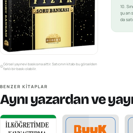
10. Sın
şu an s
da sat
Görsel yayınevi baskısına aittir. Satıcının kitabı bu görselden
farklı bir baskı olabilir.
BENZER KITAPLAR
Aynı yazardan ve yay