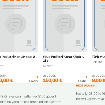
 Pediatri Konu Kitabı 2.
Ydus Pediatri Konu Kitabı 1.
Türk Mut
Cilt
Kolektif
tif
Kolektif
DÜŞÜK
EN DÜŞÜK
EN DÜŞÜ
0,00 ₺
150,00 ₺
9,00 
1
satıcı
1
satıcı
BIZE ULAŞIN
Hafta içi 08:00 ile 1
iliği, avantajlı fiyatları ve %100 güvenli
hizmet vermekteyiz
ndan bu yana en çok tercih edilen platform