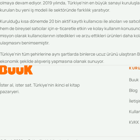
olmaya devam ediyor. 2019 yılında, Türkiye'nin en büyük sanayi kuruluşlar
kurulan bu yeni iş modeli ile sektöründe farklılık yaratıyor.
Kurulduğu kısa dönemde 20 bin aktif kayıtlı kullanıcısı ile alıcıları ve sat
hem de bireysel satıcılar için e-ticaretle etkin ve kolay kullanım konus
misyon olarak kullanıcılarının istedikleri ve arzu ettikleri ürünleri daha k
ulaşmasını benimsemiştir.
Türkiye'nin tüm şehirlerine aynı şartlarda binlerce ucuz ürünü ulaştıran 
ekonomik şekilde alışveriş yapmasına olanak sunuyor.
KUR
Buuk 
İster al, ister sat. Türkiye’nin ikinci el kitap
Blog
pazaryeri.
İletiş
Kulla
KVKK v