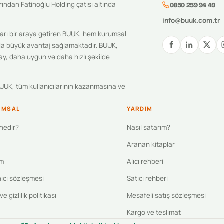
ından Fatinoğlu Holding çatısı altında
0850 259 94 49
info@buuk.com.tr
ıcıları bir araya getiren BUUK, hem kurumsal
unda büyük avantaj sağlamaktadır. BUUK,
olay, daha uygun ve daha hızlı şekilde
BUUK, tüm kullanıcılarının kazanmasına ve
UMSAL
YARDIM
nedir?
Nasıl satarım?
Aranan kitaplar
im
Alıcı rehberi
nıcı sözleşmesi
Satıcı rehberi
e gizlilik politikası
Mesafeli satış sözleşmesi
Kargo ve teslimat