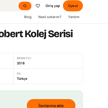
Giriş yap
Üye ol
Blog
Nasıl satarım?
Yardım
obert Kolej Serisi
BASIM YILI
2018
DIL
Türkçe
İlanlarıma ekle