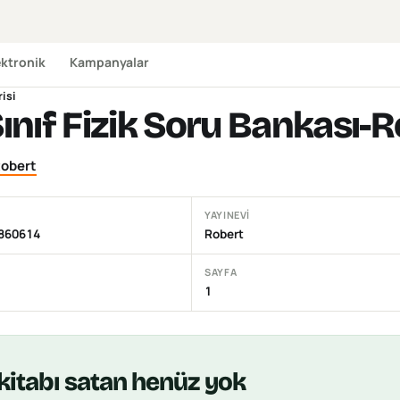
ektronik
Kampanyalar
risi
Sınıf Fizik Soru Bankası-R
obert
YAYINEVI
860614
Robert
SAYFA
1
kitabı
satan henüz yok