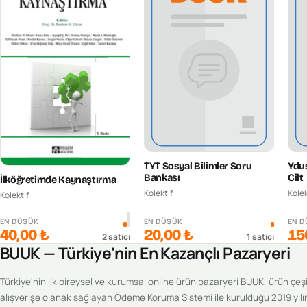
TYT Sosyal Bilimler Soru
Ydus
Bankası
Cilt
İlköğretimde Kaynaştırma
Kolektif
Kolek
Kolektif
EN DÜŞÜK
EN DÜŞÜK
EN 
40,00 ₺
20,00 ₺
15
2
satıcı
1
satıcı
BUUK — Türkiye'nin En Kazançlı Pazaryeri
Türkiye'nin ilk bireysel ve kurumsal online ürün pazaryeri BUUK, ürün çeşitl
alışverişe olanak sağlayan Ödeme Koruma Sistemi ile kurulduğu 2019 yılı