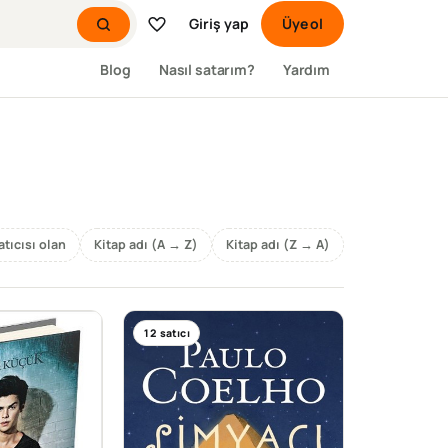
Giriş yap
Üye ol
Blog
Nasıl satarım?
Yardım
atıcısı olan
Kitap adı (A → Z)
Kitap adı (Z → A)
12
satıcı