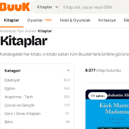
Ürün ara
Kitaplar
Oyunlar
Hobi & Oyuncak
Kırtasiye
El
YENI
Anasayfa
/
Tüm ürünler
/
Kitaplar
Kitaplar
Katalogdaki her kitabı, o kitabı satan tüm Buuker’larla birlikte görür
8.077
kitap bulundu
Kategori
Edebiyat
943
Eğitim
345
17
satıcı
Araştırma - Tarih
255
Çocuk ve Gençlik
103
Ders / Sınav Kitapları
81
Bilim
58