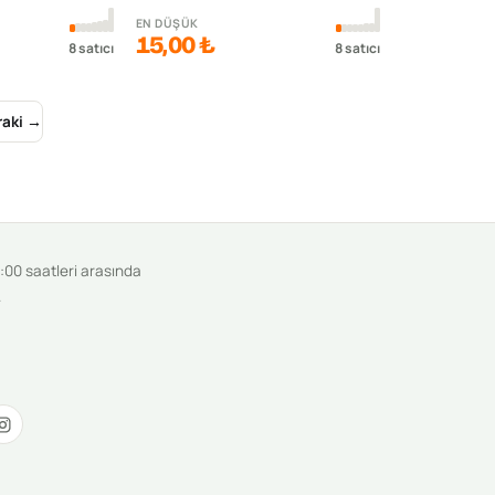
EN DÜŞÜK
15,00 ₺
8
satıcı
8
satıcı
raki →
9:00 saatleri arasında
.