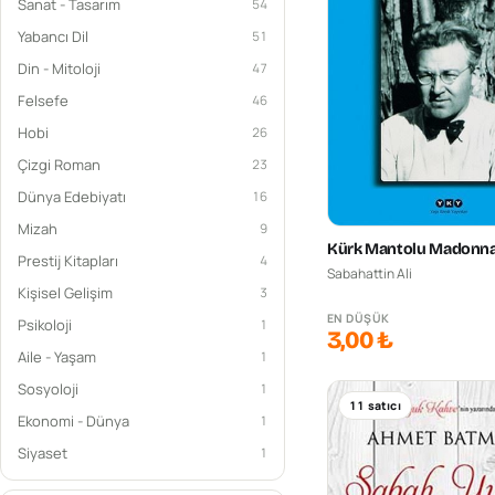
Sanat - Tasarım
54
Yabancı Dil
51
Din - Mitoloji
47
Felsefe
46
Hobi
26
Çizgi Roman
23
Dünya Edebiyatı
16
Mizah
9
Kürk Mantolu Madonn
Prestij Kitapları
4
Sabahattin Ali
Kişisel Gelişim
3
EN DÜŞÜK
Psikoloji
1
3,00 ₺
Aile - Yaşam
1
Sosyoloji
1
11
satıcı
Ekonomi - Dünya
1
Siyaset
1