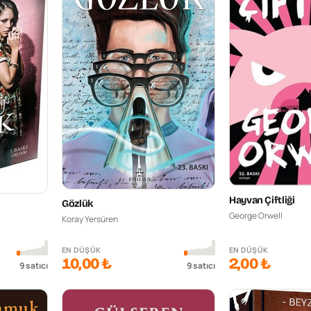
Hayvan Çiftliği
Gözlük
George Orwell
Koray Yersüren
EN DÜŞÜK
EN DÜŞÜK
10,00 ₺
2,00 ₺
9
satıcı
9
satıcı