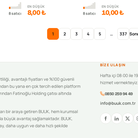
EN DÜŞÜK
EN DÜŞÜK
8,00 ₺
10,00 ₺
8
satıcı
8
satıcı
1
2
3
4
5
…
337
Son
BIZE ULAŞIN
Hafta içi 08:00 ile 1
iliği, avantajlı fiyatları ve %100 güvenli
hizmet vermekteyiz
ndan bu yana en çok tercih edilen platform
ından Fatinoğlu Holding çatısı altında
0850 259 94 49
info@buuk.com.tr
ıcıları bir araya getiren BUUK, hem kurumsal
unda büyük avantaj sağlamaktadır. BUUK,
olay, daha uygun ve daha hızlı şekilde