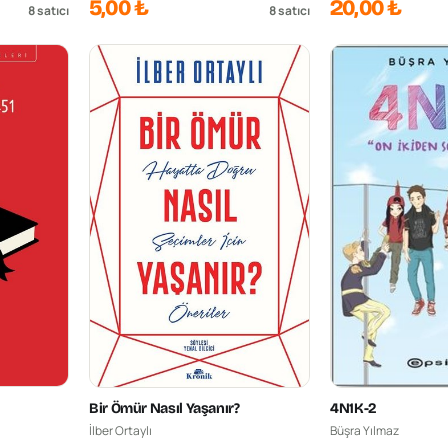
5,00 ₺
20,00 ₺
8
satıcı
8
satıcı
Bir Ömür Nasıl Yaşanır?
4N1K-2
İlber Ortaylı
Büşra Yılmaz