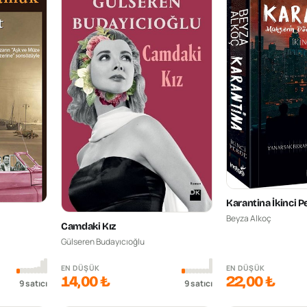
Karantina İkinci P
Beyza Alkoç
Camdaki Kız
Gülseren Budayıcıoğlu
EN DÜŞÜK
EN DÜŞÜK
14,00 ₺
22,00 ₺
9
satıcı
9
satıcı