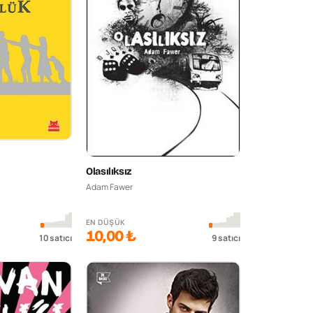
Olasılıksız
Adam Fawer
EN DÜŞÜK
10,00 ₺
10
satıcı
9
satıcı