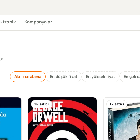
ektronik
Kampanyalar
sün.
Akıllı sıralama
En düşük fiyat
En yüksek fiyat
En çok s
16
satıcı
12
satıcı