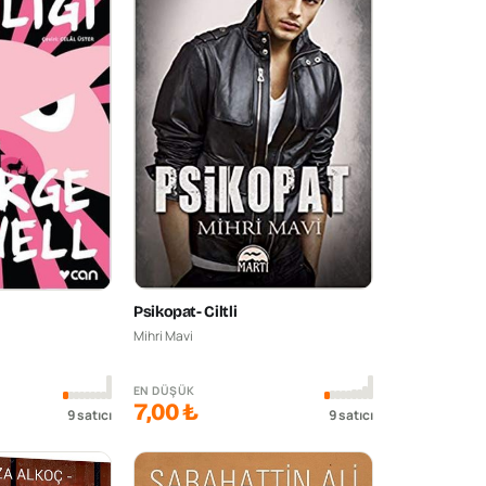
Psikopat- Ciltli
Mihri Mavi
EN DÜŞÜK
7,00 ₺
9
satıcı
9
satıcı