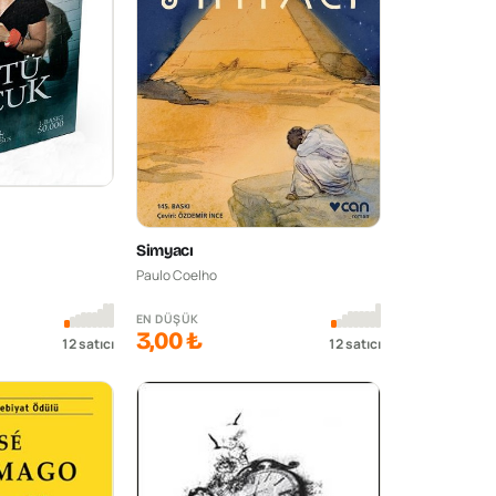
Simyacı
Paulo Coelho
EN DÜŞÜK
3,00 ₺
12
satıcı
12
satıcı