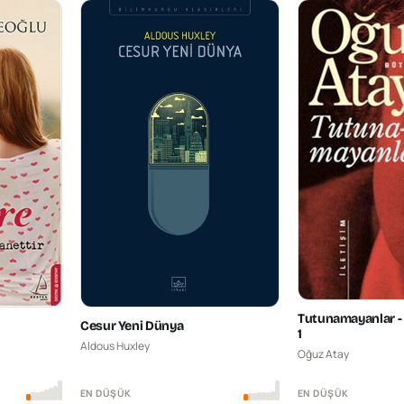
Tutunamayanlar - 
Cesur Yeni Dünya
1
Aldous Huxley
Oğuz Atay
EN DÜŞÜK
EN DÜŞÜK