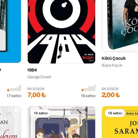
Kötü Çocuk
Büşra Küçük
a
1984
George Orwell
EN DÜŞÜK
EN DÜŞÜK
7,00 ₺
2,00 ₺
17
satıcı
16
satıcı
10
satıcı
10
satıcı