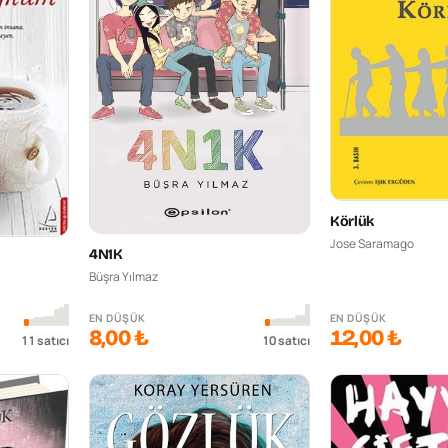
Körlük
Jose Saramago
4N1K
Büşra Yılmaz
EN DÜŞÜK
EN DÜŞÜK
8,00 ₺
12,00 ₺
11
satıcı
10
satıcı