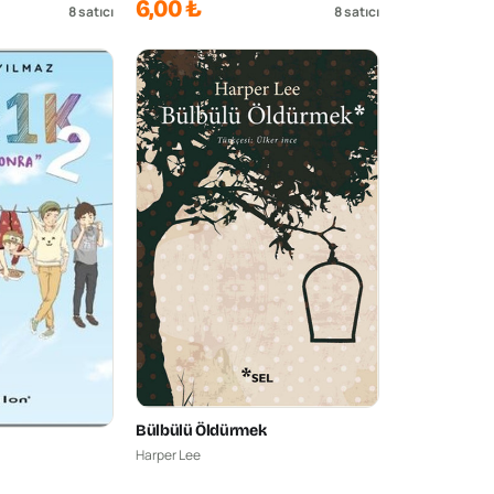
6,00 ₺
8
satıcı
8
satıcı
Bülbülü Öldürmek
Harper Lee