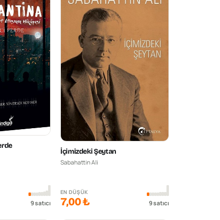
erde
İçimizdeki Şeytan
Sabahattin Ali
EN DÜŞÜK
7,00 ₺
9
satıcı
9
satıcı