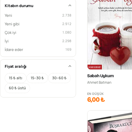
Kitabın durumu
Yeni
2.738
Yeni gibi
2.912
Çok iyi
1.080
İyi
2.298
İdare eder
169
Fiyat aralığı
Sabah Uykum
15 ₺ altı
15–30 ₺
30–60 ₺
Ahmet Batman
60 ₺ üstü
EN DÜŞÜK
6,00 ₺