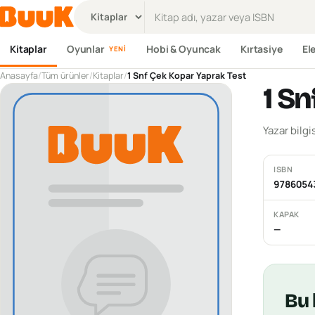
Ürün ara
Kitaplar
Oyunlar
Hobi & Oyuncak
Kırtasiye
El
YENI
Anasayfa
/
Tüm ürünler
/
Kitaplar
/
1 Snf Çek Kopar Yaprak Test
1 S
Yazar bilgi
ISBN
9786054
KAPAK
—
Bu