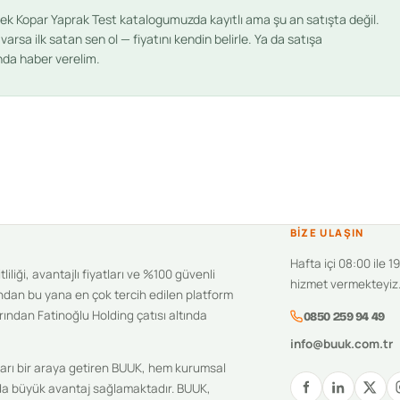
Çek Kopar Yaprak Test
katalogumuzda kayıtlı ama şu an satışta değil.
arsa ilk satan sen ol — fiyatını kendin belirle. Ya da satışa
ında haber verelim.
BIZE ULAŞIN
Hafta içi 08:00 ile 1
iliği, avantajlı fiyatları ve %100 güvenli
hizmet vermekteyiz
ndan bu yana en çok tercih edilen platform
ından Fatinoğlu Holding çatısı altında
0850 259 94 49
info@buuk.com.tr
ıcıları bir araya getiren BUUK, hem kurumsal
unda büyük avantaj sağlamaktadır. BUUK,