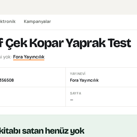
ektronik
Kampanyalar
nf Çek Kopar Yaprak Test
si yok
·
Fora Yayıncılık
YAYINEVI
356508
Fora Yayıncılık
SAYFA
—
kitabı
satan henüz yok