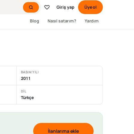
Giriş yap
Üye ol
Blog
Nasıl satarım?
Yardım
BASIM YILI
2011
DIL
Türkçe
İlanlarıma ekle