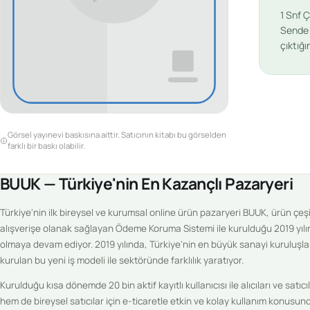
1 Snf 
Sende v
çıktığ
Görsel yayınevi baskısına aittir. Satıcının kitabı bu görselden
farklı bir baskı olabilir.
BUUK — Türkiye'nin En Kazançlı Pazaryeri
Türkiye'nin ilk bireysel ve kurumsal online ürün pazaryeri BUUK, ürün çeşitl
alışverişe olanak sağlayan Ödeme Koruma Sistemi ile kurulduğu 2019 yılı
olmaya devam ediyor. 2019 yılında, Türkiye'nin en büyük sanayi kuruluşlar
kurulan bu yeni iş modeli ile sektöründe farklılık yaratıyor.
Kurulduğu kısa dönemde 20 bin aktif kayıtlı kullanıcısı ile alıcıları ve sat
hem de bireysel satıcılar için e-ticaretle etkin ve kolay kullanım konus