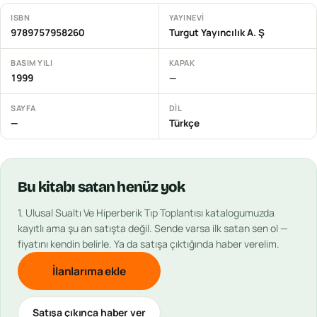
ISBN
YAYINEVI
9789757958260
Turgut Yayıncılık A. Ş
BASIM YILI
KAPAK
1999
—
SAYFA
DIL
—
Türkçe
Bu
kitabı
satan henüz yok
1. Ulusal Sualtı Ve Hiperberik Tıp Toplantısı
katalogumuzda
kayıtlı ama şu an satışta değil. Sende varsa ilk satan sen ol —
fiyatını kendin belirle. Ya da satışa çıktığında haber verelim.
İlanlarıma ekle
Satışa çıkınca haber ver