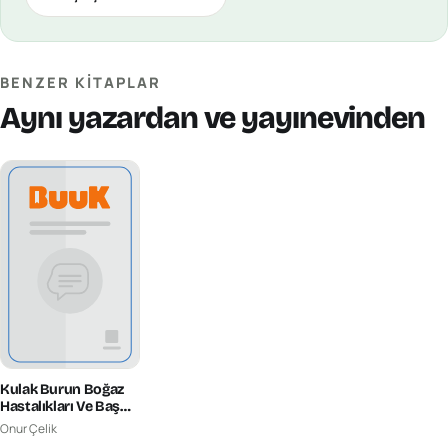
BENZER KITAPLAR
Aynı yazardan ve yayınevinden
Kulak Burun Boğaz
Hastalıkları Ve Baş
Boyun Cerrahisi
Onur Çelik