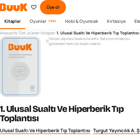
Üye ol
Kitaplar
Oyunlar
Hobi & Oyuncak
Kırtasiye
El
YENI
Anasayfa
/
Tüm ürünler
/
Kitaplar
/
1. Ulusal Sualtı Ve Hiperberik Tıp Toplantısı
Görsel yayınevi baskısına aittir. Satıcının kitabı bu
görselden farklı bir baskı olabilir.
1. Ulusal Sualtı Ve Hiperberik Tıp
Toplantısı
Ulusal Sualtı Ve Hiperberik Tıp Toplantısı
·
Turgut Yayıncılık A. Ş