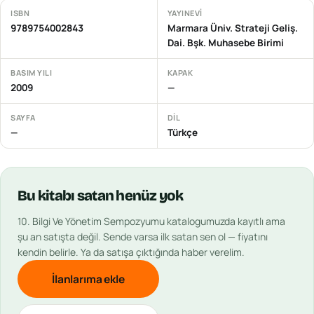
ISBN
YAYINEVI
9789754002843
Marmara Üniv. Strateji Geliş.
Dai. Bşk. Muhasebe Birimi
BASIM YILI
KAPAK
2009
—
SAYFA
DIL
—
Türkçe
Bu
kitabı
satan henüz yok
10. Bilgi Ve Yönetim Sempozyumu
katalogumuzda kayıtlı ama
şu an satışta değil. Sende varsa ilk satan sen ol — fiyatını
kendin belirle. Ya da satışa çıktığında haber verelim.
İlanlarıma ekle