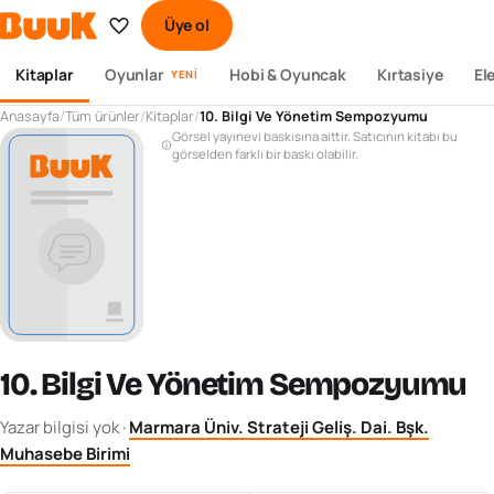
Üye ol
Kitaplar
Oyunlar
Hobi & Oyuncak
Kırtasiye
El
YENI
Anasayfa
/
Tüm ürünler
/
Kitaplar
/
10. Bilgi Ve Yönetim Sempozyumu
Görsel yayınevi baskısına aittir. Satıcının kitabı bu
görselden farklı bir baskı olabilir.
10. Bilgi Ve Yönetim Sempozyumu
Yazar bilgisi yok
·
Marmara Üniv. Strateji Geliş. Dai. Bşk.
Muhasebe Birimi